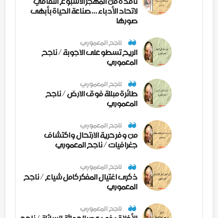
نافذة من المهجر الأسبوع الثقافي
لاتحاد الأدباء ... صناعة الحياة بأبهى
صورها
ناجح المعموري
الريح تسطو على الاجوبة / ناجح
المعموري
ناجح المعموري
طائرة مبللة فوق الارض / ناجح
المعموري
ناجح المعموري
من وفر حرية الارتحال واكتشاف
جغرافيات / ناجح المعموري
ناجح المعموري
ذكرى اغتيال المفكر كامل شياع / ناجح
المعموري
ناجح المعموري
الأخلاق في عصر الحداثة السائلة / ناجح