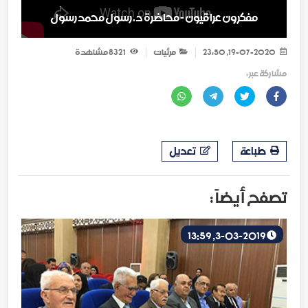
مفكرون عراقيون - محاضرة د. رسول محمد رسول
19-07-2020, 23:50
مرئيات
1 832
مشاهدة
مشاركة عبر :
طباعة
تعديل
تصفح أيضاً :
3-03-2019, 13:59