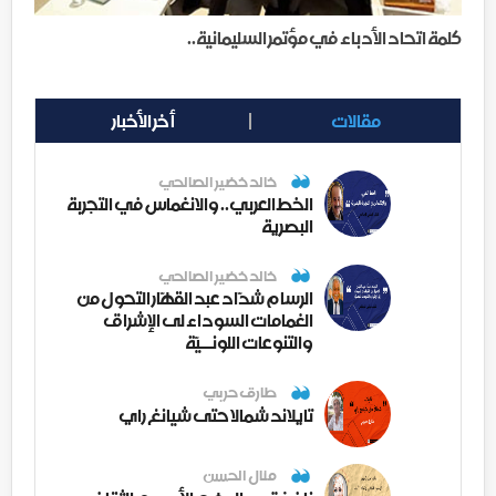
كلمة اتحاد الأدباء في مؤتمر السليمانية..
مقالات
أخر الأخبار
خالد خضير الصالحي
الخط العربي.. والانغماس في التجربة
البصرية
خالد خضير الصالحي
الرسام شدّاد عبد القهّار التحول من
الغمامات السوداء لى الإشراق
والتنوعات اللونــيّة
طارق حربي
تايلاند شمالا حتى شيانغ راي
منال الحسن