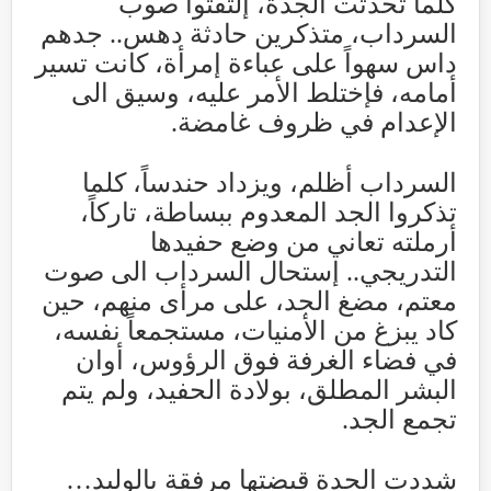
كلما تحدثت الجدة، إلتفتوا صوب
السرداب، متذكرين حادثة دهس.. جدهم
داس سهواً على عباءة إمرأة، كانت تسير
أمامه، فإختلط الأمر عليه، وسيق الى
الإعدام في ظروف غامضة
.
السرداب أظلم، ويزداد حندساً، كلما
تذكروا الجد المعدوم ببساطة، تاركاً،
أرملته تعاني من وضع حفيدها
التدريجي.. إستحال السرداب الى صوت
معتم، مضغ الجد، على مرأى منهم، حين
كاد يبزغ من الأمنيات، مستجمعاً نفسه،
في فضاء الغرفة فوق الرؤوس، أوان
البشر المطلق، بولادة الحفيد، ولم يتم
تجمع الجد
.
شددت الجدة قبضتها مرفقة بالوليد…