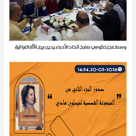
وسط عجز حكومي صارخ اتحاد الأدباء يدين بيع الآثار العراقية
20-05-2026, 14:54