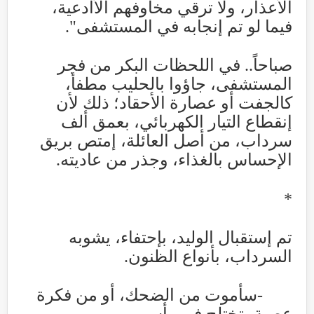
الأعذار، ولا ترقي مخاوفهم الأادعية،
فيما لو تم إنجابه في المستشفى".
صباحاً.. في اللحظات البكر من فجر
المستشفى، جاؤوا بالحليب مطفأ،
كالجفت أو عصارة الأحقاد؛ ذلك لأن
إنقطاع التيار الكهربائي، بعمق ألف
سرداب، من أصل العائلة، إمتص بريق
الإحساس بالغذاء، وجذر من عاديته
.
*
تم إستقبال الوليد، بإحتفاء، يشوبه
السرداب، بأنواع الظنون
.
-
سأموت من الضحك، أو من فكرة