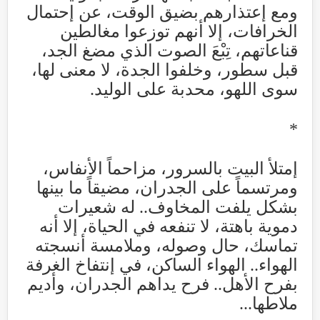
ومع إعتذارهم بضيق الوقت، عن إحتمال
الخرافات، إلا أنهم توزعوا مغالطين
قناعاتهم، تِبْعَ الصوت الذي مضغ الجد،
قبل سطور، وخلفوا الجدة، لا معنى لها،
سوى اللهو، محدبة على الوليد
.
*
إمتلأ البيت بالسرور، مزاحماً الأنفاس،
ومرتسماً على الجدران، مضيقاً ما بينها
بشكل يلفت المخاوف.. له شعيرات
دموية باهتة، لا تنفعه في الحياة، إلا أنه
تماسك، حال وصوله، وملامسة أنسجته
الهواء.. الهواء الساكن، في إنتفاخ الغرفة
بفرح الأهل.. فرح يداهم الجدران، وأديم
ملاطها
...