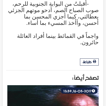
-
أقبلتُ من البوابة الجنوبية للرحم،
صوب الصباح الصم، أدحو موتهم الجزئي
بعطالتي، كيما أجزي المحسن بما
أحسن، وأأخذ المسيء بما أساء
.
واجماً في القمائط بينما أفراد العائلة
حائرون
.
طباعة
تصفح أيضاً :
16-05-2017, 13:59