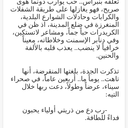
تعلقه بنبراس.. حب يوارب دونما هوى
صريح، فهو يغازلها على طريقة الشفلات
والكرابات وحادلات الشوارع البلدية،
المنغرزة في ضلع المدينة، اذ ظن في
الكريدرات حباً جماً، ومشاعر لاتستكين،
وفي دنابر الإسمنت وخلاطاته، معيناً
خرافياً لا ينضب.. يعذب قلبه بالألفة
والحنين
.
تذكرت الجدة، بلغتها المنقرضة، أنها
تاهت.. يوماً ما.. أربعين عاماً، في صحراء
سيناء، عرضاً وطولاً، دعت ربها خلال
التيه
:
-
رب دع من ذريتي أولياء يحبون
فداءً للطافة
.