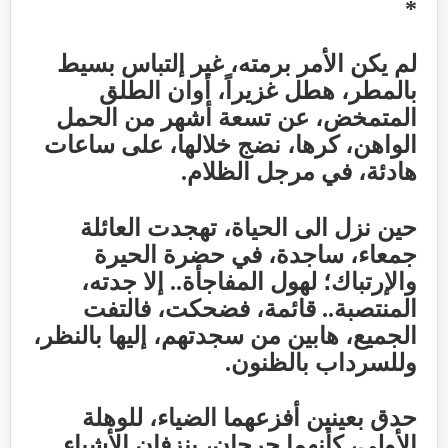
*
لم يكن الأمر برمته، غير إلتباس بسيط
بالمطر، هطل غزيراً، أوان الطلق
المتمخض، عن تسعة أشهر من الحمل
الواهن، كرها، نضج خلالها، على ساعات
هادئة، في مرجل الظلام
.
حين نزل الى الحياة، تهجدت العائلة
جمعاء، ساجدة، في حضرة الحيرة
والإرتباك؛ لهول المفاجأة.. إلا جدته،
المنتصبة.. قائمة، فضحكت، فالتفت
الجميع، هابين من سجدتهم، إليها بالنظر،
وللسرداب بالظنون
.
حدق بعينين أفزعهما الضياء، للوهلة
الأولى، كأنهما جرحان، ينزفان الأشياء..