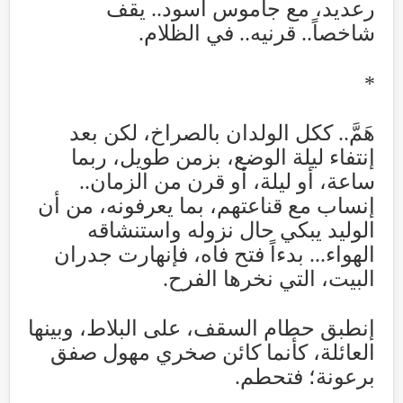
رعديد، مع جاموس أسود.. يقف
شاخصاً.. قرنيه.. في الظلام
.
*
هَمَّ.. ككل الولدان بالصراخ، لكن بعد
إنتفاء ليلة الوضع، بزمن طويل، ربما
ساعة، أو ليلة، أو قرن من الزمان..
إنساب مع قناعتهم، بما يعرفونه، من أن
الوليد يبكي حال نزوله واستنشاقه
الهواء... بدءاً فتح فاه، فإنهارت جدران
البيت، التي نخرها الفرح
.
إنطبق حطام السقف، على البلاط، وبينها
العائلة، كأنما كائن صخري مهول صفق
برعونة؛ فتحطم
.