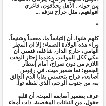
من حوله.. الأهل يحدِّقون، فاغري
أفواههم، مثل جراح تنزفه
...
*
كلهم ظنوا، أن إلتباساً ما، معقداً وشنيعاً،
وراء هذه الولادة الصماء! إلا ان المطر
الهامي، خارج الدار، شاغله، فنسي أن
يبكي ككل المواليد، وعندما إجتاز الوقت
اللازم من دون صراخ، أمام إنتظار
الجميع؛ نما ضمير ميت، في رؤوس
أصابعه، فراح يتحسس بقايا الدم العالق
به، من جنوب الرحم، الذي لفظه تواً
.
عرف بضمير أصابعه الميت، أن قلبه
حقول، من النباتات المخصية، ذات أمعاء