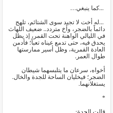
...
كما ينبغي
…
...
له أخت لا تجيد سوى الشتائم، تلهج
دائماً بالضجر، وأخ متردد.. ضعيف اللهاث
في الليالي الواهنة تحت القمر، إذ يظل
يحدق فيه، حتى تدمع عيناه تعباً؛ فأدمن
العادة القمرية، وظل أسير ممارستها
طوال العمر
.
أخواه، سرعان ما يتلبسهما شيطان
الضجر؛ فيخليان الساحة للجدة والخال.
يستغلانهما
.
*
قالت الجدة
: