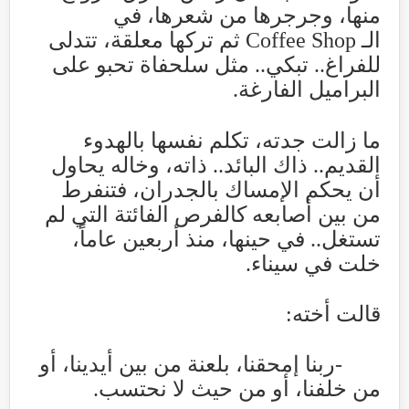
منها، وجرجرها من شعرها، في
الـ
Coffee Shop
ثم تركها معلقة، تتدلى
للفراغ.. تبكي.. مثل سلحفاة تحبو على
البراميل الفارغة
.
ما زالت جدته، تكلم نفسها بالهدوء
القديم.. ذاك البائد.. ذاته، وخاله يحاول
أن يحكم الإمساك بالجدران، فتنفرط
من بين أصابعه كالفرص الفائتة التي لم
تستغل.. في حينها، منذ أربعين عاماً،
خلت في سيناء
.
قالت أخته
:
-
ربنا إمحقنا، بلعنة من بين أيدينا، أو
من خلفنا، أو من حيث لا نحتسب
.