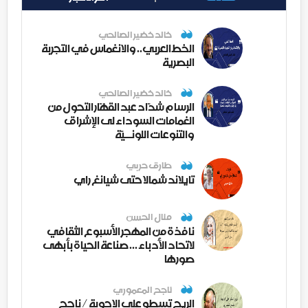
خالد خضير الصالحي
الخط العربي.. والانغماس في التجربة
البصرية
خالد خضير الصالحي
الرسام شدّاد عبد القهّار التحول من
الغمامات السوداء لى الإشراق
والتنوعات اللونــيّة
طارق حربي
تايلاند شمالا حتى شيانغ راي
منال الحسن
نافذة من المهجر الأسبوع الثقافي
لاتحاد الأدباء ... صناعة الحياة بأبهى
صورها
ناجح المعموري
الريح تسطو على الاجوبة / ناجح