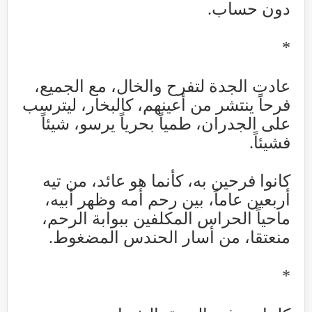
دون حساب
.
*
عادت الجدة لتفرح والخال، مع الجميع،
فرحاً ينتشر من أعينهم، كالبخار، ليترسب
على الجدران، طمياً بحرياً يرسو، شيئاً
فشيئاً
.
كانوا فرحين به، كأنما هو عائد، من تيه
أربعين عاماً، بين رحم أمه وظهر أبيه،
ماحياً الحراس المكلفين ببوابة الرحم،
منعتقا، من أسار الحندس المضغوط
.
*