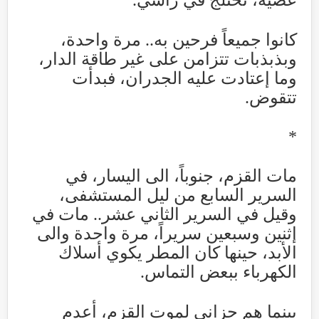
عصية، تختلج في رأسي
.
كانوا جميعاً فرحين به.. مرة واحدة،
وبذبذبات تتزامن على غير طاقة الدار،
وما إعتادت عليه الجدران، فبدأت
تتقوض
.
*
مات القزم، جنوباً، الى اليسار، في
السرير السابع من ليل المستشفى،
وقيل في السرير الثاني عشر.. مات في
إثنين وسبعين سريراً، مرة واحدة والى
الأبد، حينها كان المطر يكوي أسلاك
الكهرباء ببعض التماس
.
بينما هم حزانى لموت القزم، أعدم