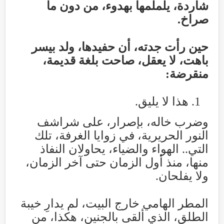
شاردة، يلملمها بهدوء، من دون ما
صراخ
.
حين رأت جدته، أن حفيدها، ولد بيسر
باهت، لا يعقل، صاحت بلغة قديمة،
منقرضة:
هذا لا يليق.
وضرب خاله، بإصرار، على شراشف
النور الحريرية، في زوايا الغرفة، تلك
التي.. الهواء والضياء، يحاولان النفاذ
منها، منذ أول الزمان حتى آخر الزمان،
ولا يفلحان
.
المطر الهامي خارج البيت، لم يدارِ خيبة
الطلق، الذي ألقى بالجنين، هكذا، من