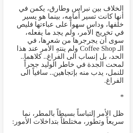
الخلاف بين نبراس وطارق، يكمن في
أنها كانت تسير أمامه، بينما هو يسير
خلفها، وداس سهواً على عباءتها فليص
في تخريج الأمر، ولم يجد ما يفعله،
سوى أن يجرجرها من شعرها، في
الـ
Coffee Shop
ولم ينتهِ الأمر عند هذا
الحد، بل إنساب الى الفراغ.. كلاهما..
لمحت الجدة في خاطر الوليد جحراً
للنمل، يدب منه بإتجاهين.. سافياً الى
الفراغ
.
*
ظل الأمر إلتباساً بسيطاً بالمطر، نما
سريعاً وتطور، مختلطاً بتداخلات الأمور
: