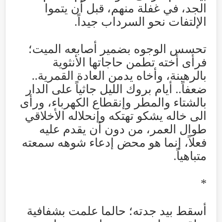
الجد، في غفلة منهم، قبل أن يتموا
الإلتفات نحو السرداب جيداً
.
تحسس الوجوه بضمير أصابعه الميت؛
فرأى أخته تطمن حاجاتها الأنثوية
بالرهبنة، وأخاه يدمن العادة القمرية..
ضعفاً.. أيام بروك الليل جاثياً على الدار
بالشتاء والمطر وإنقطاع الكهرباء، ورأى
الى خاله يشكو تهتكه وإنحلاله الأخلاقي
طوال العمر، من دون أن يقدم عليه
فعلاً، إنما هو محض إدعاء شوهه سمعته
متباهياً
.
*
أسقط بيد جدته؛ حالما علمت بشفافية