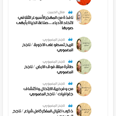
منال الحسن
نافذة من المهجر الأسبوع الثقافي
لاتحاد الأدباء ... صناعة الحياة بأبهى
صورها
ناجح المعموري
الريح تسطو على الاجوبة / ناجح
المعموري
ناجح المعموري
طائرة مبللة فوق الارض / ناجح
المعموري
ناجح المعموري
من وفر حرية الارتحال واكتشاف
جغرافيات / ناجح المعموري
ناجح المعموري
ذكرى اغتيال المفكر كامل شياع / ناجح
المعموري