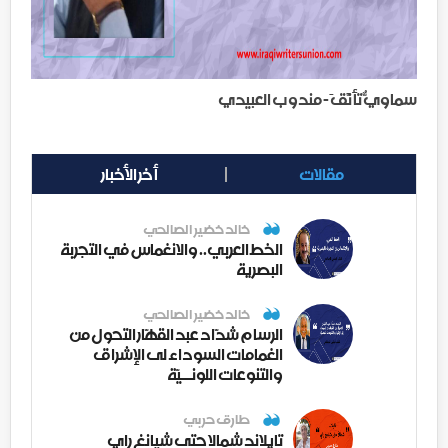
سماويٌّ تأنَّقَ - مندوب العبيدي
مقالات
أخر الأخبار
خالد خضير الصالحي
الخط العربي.. والانغماس في التجربة
البصرية
خالد خضير الصالحي
الرسام شدّاد عبد القهّار التحول من
الغمامات السوداء لى الإشراق
والتنوعات اللونــيّة
طارق حربي
تايلاند شمالا حتى شيانغ راي