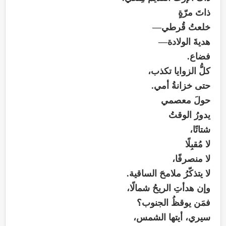
ذاتَ مرّةٍ
خلعتُ قُرطي—
هديةَ الولادة—
فضاع.
كلُّ الزوايا تكذب،
حتى خزانةُ أمي.
حولَ معصمي
يدورُ الوقتُ
شتاتًا،
لا مُقبِلًا
لا منصرفًا،
لا يتذكّرُ ملامحَ الساقية.
وإن هدأتِ الريحُ شمالًا،
فمَن يوقظُ الجنوب؟
سيري، أيتها الشمس،