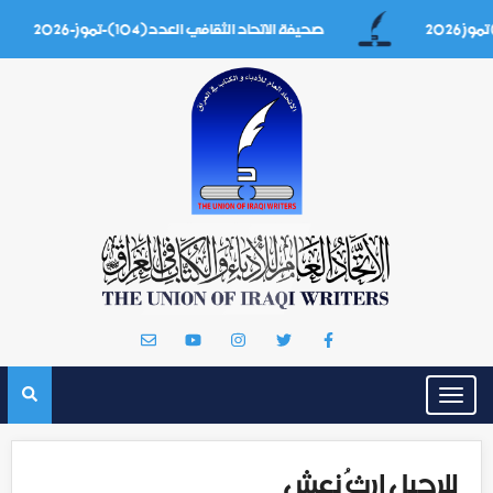
صحيفة الاتحاد الثقافي العدد(104)-تموز-2026
Toggle
navigation
للرحيلِ إرثُ نعش