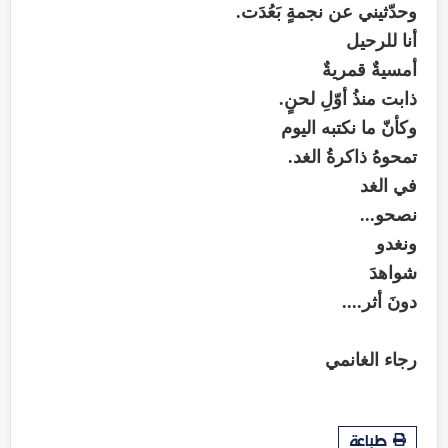
وحدّثيني عن نجمةٍ بَعُدَت.
أنا للرحيل
أمسيةٌ قمريةٌ
ذابت منذُ أوّلِ لحنٍ.
وكأنّ ما نكتبه اليوم
تمحوهُ ذاكرةُ الغد.
في الغد
نصحو...
ونغدو
شواهدَ
دونَ أثر....
رجاء الغانمي
طباعة