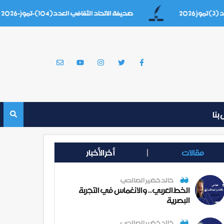
صحيفة الاتحاد الثقافي العدد(104)-تموز-2026
بنا
مقالات
أخر الأخبار
خالد خضير الصالحي
الخط العربي.. والانغماس في التجربة
البصرية
خالد خضير الصالحي