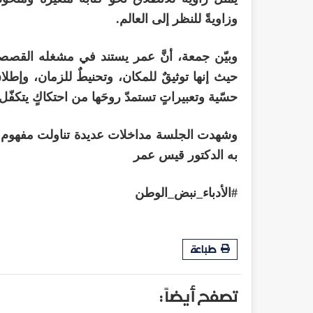
وزاويةً للنظر إلى العالم.
وبيّن جمعة، أنَّ عمر يستند في مشغله القصصيّ
حيث إنها توثيقٌ للمكان، وتحنيطٌ للزمان، وإطلا
حسّية وتعبيراتٍ تستمدّ روحَها من احتكاكٍ يتكفّ
وشهدت الجلسة مداخلات عديدة تناولت مفهوم ا
به الدكتور قيس عمر
#الأدباء_نبض_الوطن
طباعة
تصفح أيضاً :