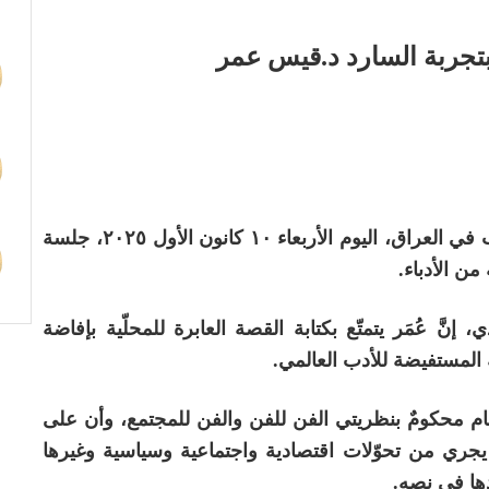
 بتجربة السارد د.قيس عمر
أقام نادي السرد في الاتحاد العام للأدباء والكتاب في العراق، اليوم الأربعاء ١٠ كانون الأول ٢٠٢٥، جلسة
ن الأدباء.
نَّ عُمَر يتمتّع بكتابة القصة العابرة للمحلّية بإفاضة
ه المستفيضة للأدب العالمي.
ام محكومٌ بنظريتي الفن للفن والفن للمجتمع، وأن على
ا يجري من تحوّلات اقتصادية واجتماعية وسياسية وغيرها
دها في نصه.