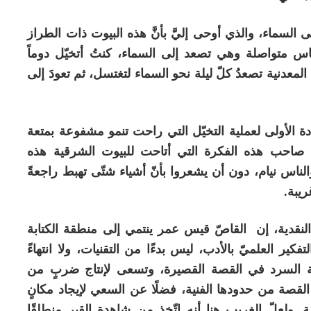
 السماء، والذي أوحى إليَّ بأنَّ هذه البيوت ذات الطراز
ناس متواصلة وهي تصعد إلى السماء، كنتُ أتخيّل دوماً
د المعدنية تصعدُ كلّ ليلة نحو السماء لتغتسل، ثم تعودَ إلى
ادة الأولى لعملية التخيّل التي راحت تنمو مشفوعة بمتعة
يم، صاحب هذه الفكرة التي أتاحت للبيوت الشرقية هذه
الناس نيام، دون أن يشعروا بأنّ أشياء شتّى تهبط راجعةً
ريبة.
لنقدية، إن القاصّ قيس عمر ينتمي إلى منطقة الكتابة
فكير العلميّ بالأدب، ليس بدءًا من التقنيات، ولا انتهاءً
 السرد في القصة القصيرة، وتسعى لإنتاج ضربٍ من
لقصة من حدودها الفنية، فضلًا عن السعي لإيجاد مكانٍ
ّلة. ولعلّ الغريب هنا أنه اتّخذ من شاهدة القبر منطلقًا