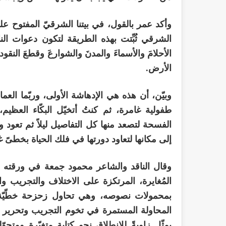
وأكد عمر بالقول، في بيتنا الشرقيّ المفتوح على
الشرقي ثُبِّتت بهذه الطريقة لتكون دعوات ال
الأحلامَ والأسماءَ والمدنَ والشوارعَ وقطعَ النقو
الأرض.
وبيّن، أن هذه هي الإدهاشة الأولى، وربّما العم
طفولية غامرة، ثم كنتُ أتخيّل البكّاء العظ
الفسحة لتصعد منها كل التفاصيل ليلاً ثم تعود و
إلى مكانها لتعاود دورتها في فلك الحياة بخطىً غ
وقال الناقد والشاعر محمود جمعة في ورقته ا
المُغايرة، المرتكزة على الاختلاف والتجريب والت
بمحمولات نصوصه، وهي تحاول زحزحة خطّيّة
المحاولة المستمرة في تخوم التجريب وتحرير ا
يمثّل زاويةً للانطلاق نحو كتابة متغيّرة ومتحو