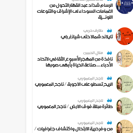
الرسام شدّاد عبد القهّار التحول من
الغمامات السوداء لى الإشراق والتنوعات
اللونــيّة
طارق حربي
تايلاند شمالا حتى شيانغ راي
منال الحسن
نافذة من المهجر الأسبوع الثقافي لاتحاد
الأدباء ... صناعة الحياة بأبهى صورها
ناجح المعموري
الريح تسطو على الاجوبة / ناجح المعموري
ناجح المعموري
طائرة مبللة فوق الارض / ناجح المعموري
ناجح المعموري
من وفر حرية الارتحال واكتشاف جغرافيات /