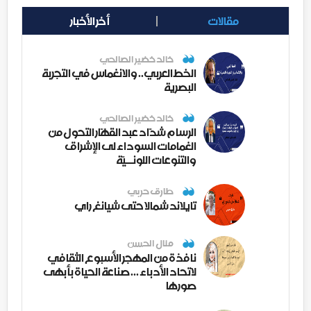
مقالات
أخر الأخبار
خالد خضير الصالحي
الخط العربي.. والانغماس في التجربة
البصرية
خالد خضير الصالحي
الرسام شدّاد عبد القهّار التحول من
الغمامات السوداء لى الإشراق
والتنوعات اللونــيّة
طارق حربي
تايلاند شمالا حتى شيانغ راي
منال الحسن
نافذة من المهجر الأسبوع الثقافي
لاتحاد الأدباء ... صناعة الحياة بأبهى
صورها