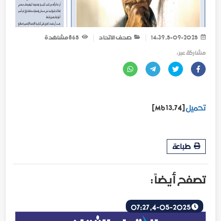
5-09-2025, 14:39
صحف الاتحاد
865
مشاهدة
مشاركة عبر :
تحميل
[13.74 Mb]
طباعة
تصفح أيضاً :
4-05-2025, 07:27