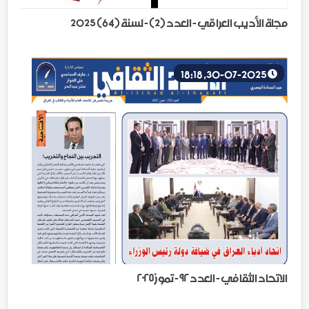
مجلة الأديب العراقي - العدد (2) - لسنة (64) 2025
30-07-2025, 18:18
الاتحاد الثقافي - العدد ٩٢ - تموز ٢٠٢٥