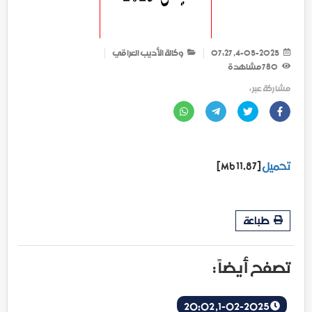
4-05-2025, 07:27
وكالة الأديب العراقي
780
مشاهدة
مشاركة عبر :
تحميل
[11.87 Mb]
طباعة
تصفح أيضاً :
1-02-2025, 20:02