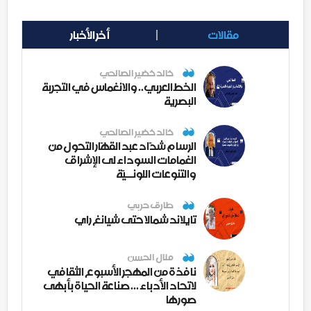
مقالات
أخر الأخبار
خالد خضير الصالحي
الخط العربي.. والانغماس في التجربة
البصرية
خالد خضير الصالحي
الرسام شدّاد عبد القهّار التحول من
الغمامات السوداء لى الإشراق
والتنوعات اللونــيّة
طارق حربي
تايلاند شمالا حتى شيانغ راي
منال الحسن
نافذة من المهجر الأسبوع الثقافي
لاتحاد الأدباء ... صناعة الحياة بأبهى
صورها