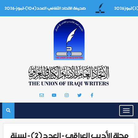
صحيفة الاتحاد الثقافي العدد(104)-تموز-2026
Toggle
navigation
مجلة الأديب العراقي - العدد (2) - لسنة