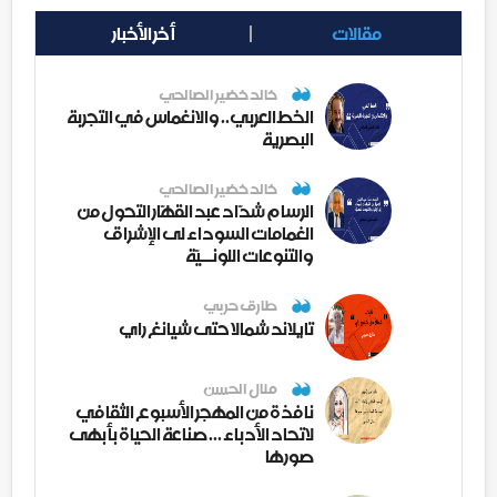
مقالات
أخر الأخبار
خالد خضير الصالحي
الخط العربي.. والانغماس في التجربة
البصرية
خالد خضير الصالحي
الرسام شدّاد عبد القهّار التحول من
الغمامات السوداء لى الإشراق
والتنوعات اللونــيّة
طارق حربي
تايلاند شمالا حتى شيانغ راي
منال الحسن
نافذة من المهجر الأسبوع الثقافي
لاتحاد الأدباء ... صناعة الحياة بأبهى
صورها