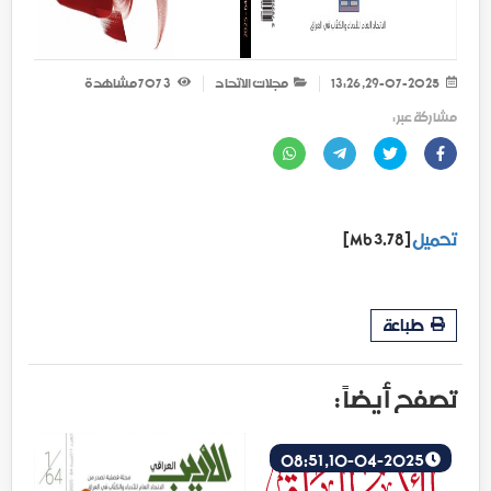
29-07-2025, 13:26
مجلات الاتحاد
3 707
مشاهدة
مشاركة عبر :
تحميل
[3.78 Mb]
طباعة
تصفح أيضاً :
10-04-2025, 08:51