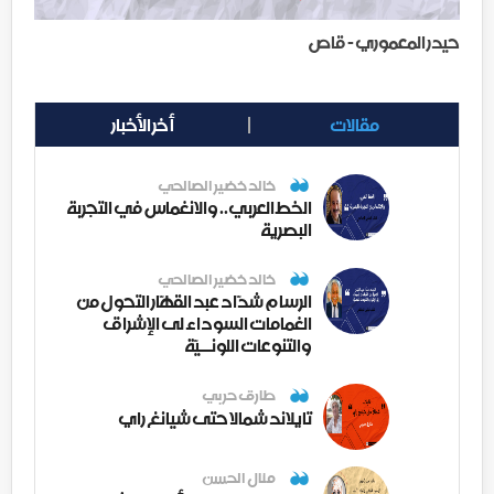
حيدر المعموري - قاص
مقالات
أخر الأخبار
خالد خضير الصالحي
الخط العربي.. والانغماس في التجربة
البصرية
خالد خضير الصالحي
الرسام شدّاد عبد القهّار التحول من
الغمامات السوداء لى الإشراق
والتنوعات اللونــيّة
طارق حربي
تايلاند شمالا حتى شيانغ راي
منال الحسن