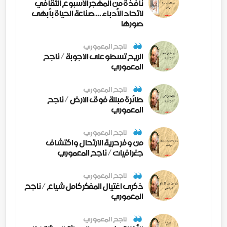
نافذة من المهجر الأسبوع الثقافي
لاتحاد الأدباء ... صناعة الحياة بأبهى
صورها
ناجح المعموري
الريح تسطو على الاجوبة / ناجح
المعموري
ناجح المعموري
طائرة مبللة فوق الارض / ناجح
المعموري
ناجح المعموري
من وفر حرية الارتحال واكتشاف
جغرافيات / ناجح المعموري
ناجح المعموري
ذكرى اغتيال المفكر كامل شياع / ناجح
المعموري
ناجح المعموري