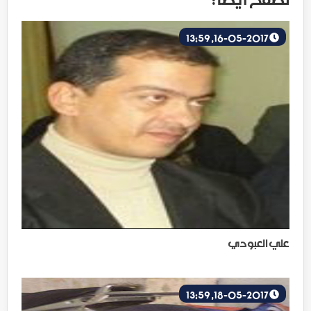
16-05-2017, 13:59
علي العبودي
18-05-2017, 13:59