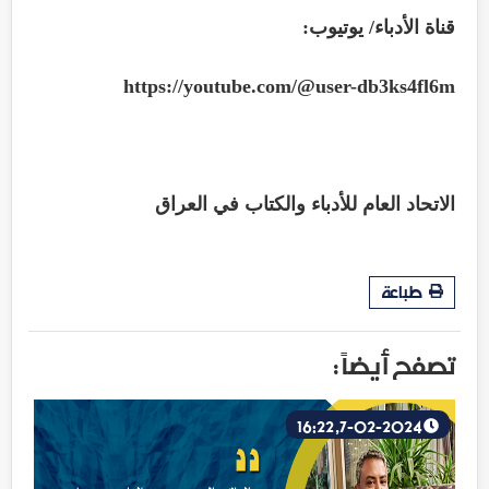
قناة الأدباء/ يوتيوب
:
https://youtube.com/@user-db3ks4fl6m
الاتحاد العام للأدباء والكتاب في العراق
طباعة
تصفح أيضاً :
7-02-2024, 16:22