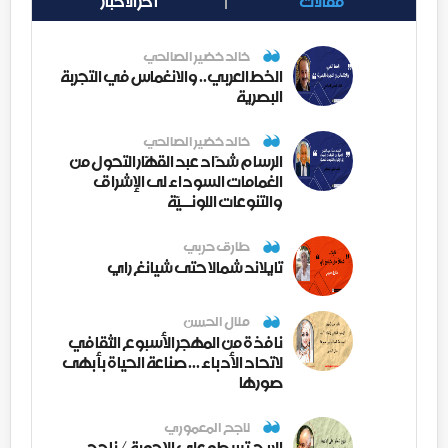
مقالات
أخر الأخبار
خالد خضير الصالحي
الخط العربي.. والانغماس في التجربة
البصرية
خالد خضير الصالحي
الرسام شدّاد عبد القهّار التحول من
الغمامات السوداء لى الإشراق
والتنوعات اللونــيّة
طارق حربي
تايلاند شمالا حتى شيانغ راي
منال الحسن
نافذة من المهجر الأسبوع الثقافي
لاتحاد الأدباء ... صناعة الحياة بأبهى
صورها
ناجح المعموري
الريح تسطو على الاجوبة / ناجح