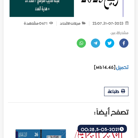
31-07-2023, 22:07
مجلات الاتحاد
1 067
مشاهدة
مشاركة عبر :
تحميل
[14.46 Mb]
طباعة
تصفح أيضاً :
5-05-2021, 00:28