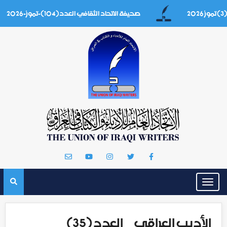
صحيفة الاتحاد الثقافي العدد(104)-تموز-2026
Toggle
navigation
الأديب العراقي _ العدد (35) _