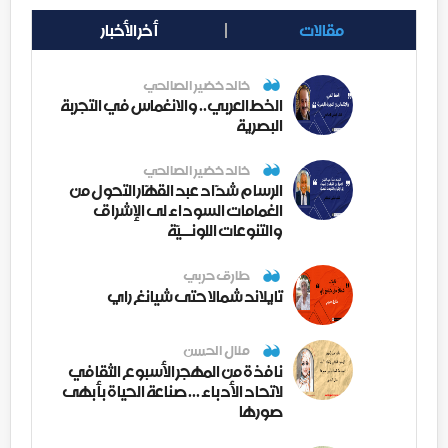
مقالات
أخر الأخبار
خالد خضير الصالحي
الخط العربي.. والانغماس في التجربة
البصرية
خالد خضير الصالحي
الرسام شدّاد عبد القهّار التحول من
الغمامات السوداء لى الإشراق
والتنوعات اللونــيّة
طارق حربي
تايلاند شمالا حتى شيانغ راي
منال الحسن
نافذة من المهجر الأسبوع الثقافي
لاتحاد الأدباء ... صناعة الحياة بأبهى
صورها