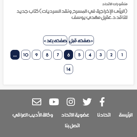
منشورات الاتحاد
(الرؤى الإخراجية في المسرح ونقد السرديات) كتاب جديد
للناقد د.عقيل مهدي يوسف
< صفحه قبل
صفحه بعد >
...
10
9
8
7
6
5
4
3
2
1
14
الرئيسة
اتحادنا
عضوية الاتحاد
وكالة الأديب العراقي
اتصل بنا