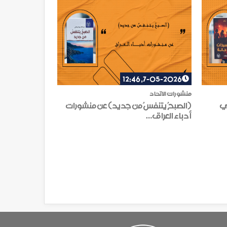
7-05-2026, 12:46
منشورات الاتحاد
ي
(الصبحُ يتنفسُ من جديد) عن منشورات
أدباء العراق…