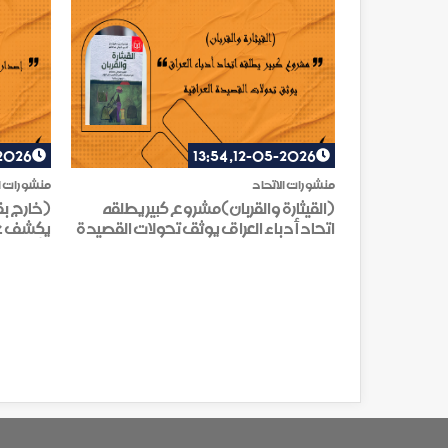
, 13:16
12-05-2026, 13:54
منشورات الاتحاد
منشورات ال
(القيثارة والقربان)مشروع كبير يطلقه
(خارج ب
اتحاد أدباء العراق يوثق تحولات القصيدة
يكشف عو
العراقية
الأنباري