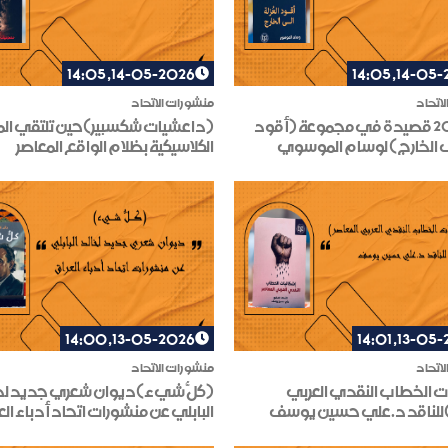
14-05-2026, 14:05
14-05-2026
اتحاد
منشورات الاتحاد
أكثر من 20 قصيدة في مجموعة (أقود
(داعشيات شكسبير)حين تلتقي الم
إلى الخارج) لوسام الموسوي
الكلاسيكية بظلام الواقع المعاصر
13-05-2026, 14:00
13-05-2026
اتحاد
منشورات الاتحاد
ت الخطاب النقدي العربي
(كلُّ شيء)ديوان شعري جديد لخ
)للناقد د.علي حسين يوسف
البابلي عن منشورات اتحاد أدباء ال