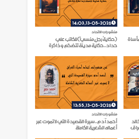
13-05-2026, 14:03
منشورات الاتحاد
أساة
(حكايةُ رجلٍ منسيًّ)للكاتب علي
حداد..حكاية مدينة تتضخّم وذاكرة
تتلاشى
13-05-2026, 13:55
منشورات الاتحاد
الد
أحمد آدم..سيرة القصيدة التي لا تموت عبر
عراق
أعماله الشعرية الكاملة