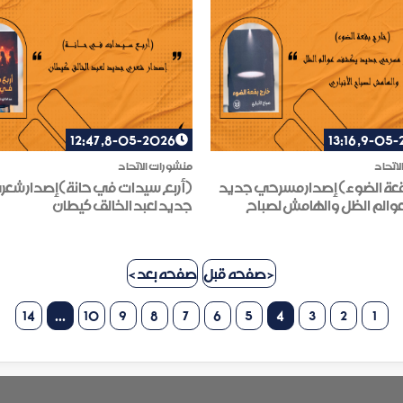
8-05-2026, 12:47
9-05-2026
اتحاد
منشورات الاتحاد
قعة الضوء) إصدار مسرحي جديد
(أربع سيدات في حانة)إصدار شعر
الم الظل والهامش لصباح
جديد لعبد الخالق كيطان
< صفحه قبل
صفحه بعد >
14
...
10
9
8
7
6
5
4
3
2
1