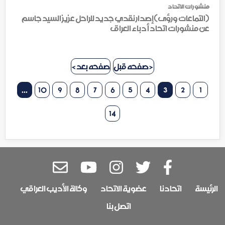
منشورات الاتحاد
(التماعات ورؤى)إصدار نقدي جديد للراحل عزيز السيد جاسم
عن منشورات اتحاد أدباء العراق
< صفحه قبل
صفحه بعد >
...
10
9
8
7
6
5
4
3
2
1
14
الرئيسة
اتحادنا
عضوية الاتحاد
وكالة الأديب العراقي
اتصل بنا