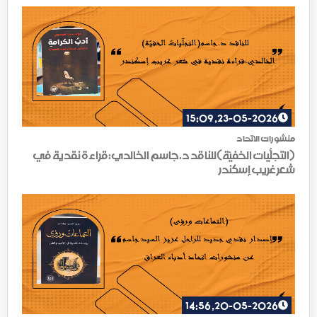
23-05-2026, 15:09
منشورات الاتحاد
(التجلّياتُ الخفيّة)للناقد د.جاسم الخالدي:قراءة نقدية في
شعر غريب إسكندر
20-05-2026, 14:56