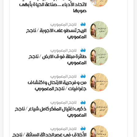
لاتحاد الأدباء ... صناعة الحياة بأبهى
صورها
ناجح المعموري
الريح تسطو على الاجوبة / ناجح
المعموري
ناجح المعموري
طائرة مبللة فوق الارض / ناجح
المعموري
ناجح المعموري
من وفر حرية الارتحال واكتشاف
جغرافيات / ناجح المعموري
ناجح المعموري
ذكرى اغتيال المفكر كامل شياع / ناجح
المعموري
ناجح المعموري
الأخلاق في عصر الحداثة السائلة / ناجح