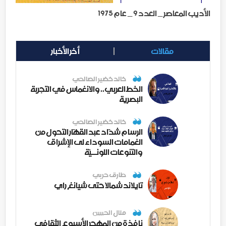
الأديب المعاصر _ العدد 9 _ عام 1975
مقالات
أخر الأخبار
خالد خضير الصالحي
الخط العربي.. والانغماس في التجربة
البصرية
خالد خضير الصالحي
الرسام شدّاد عبد القهّار التحول من
الغمامات السوداء لى الإشراق
والتنوعات اللونــيّة
طارق حربي
تايلاند شمالا حتى شيانغ راي
منال الحسن
نافذة من المهجر الأسبوع الثقافي