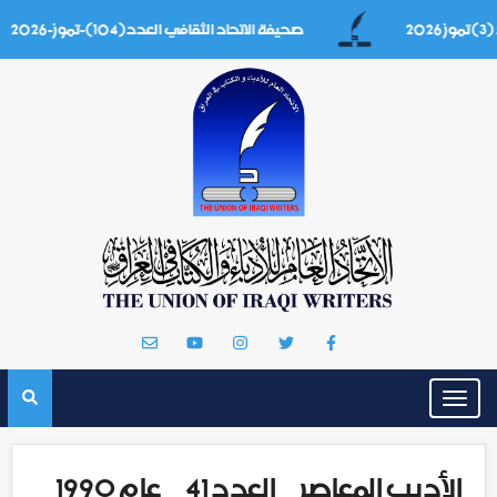
صحيفة الاتحاد الثقافي العدد(104)-تموز-2026
Toggle
navigation
الأديب المعاصر _ العدد 41 _ عام 1990