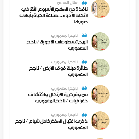
منال الحسن
نافذة من المهجر الأسبوع الثقافي
لاتحاد الأدباء ... صناعة الحياة بأبهى
صورها
ناجح المعموري
الريح تسطو على الاجوبة / ناجح
المعموري
ناجح المعموري
طائرة مبللة فوق الارض / ناجح
المعموري
ناجح المعموري
من وفر حرية الارتحال واكتشاف
جغرافيات / ناجح المعموري
ناجح المعموري
ذكرى اغتيال المفكر كامل شياع / ناجح
المعموري