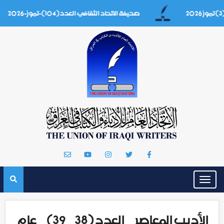
صحيفة الاتحاد الثقافي العدد(104)-تموز-2026
Toggle
navigation
الأديب المعاصر _ العدد (38_39)_ عام