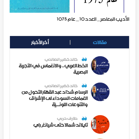
الأديب المعاصر _ العدد 10 _ عام 1075
مقالات
أخر الأخبار
خالد خضير الصالحي
الخط العربي.. والانغماس في التجربة
البصرية
خالد خضير الصالحي
الرسام شدّاد عبد القهّار التحول من
الغمامات السوداء لى الإشراق
والتنوعات اللونــيّة
طارق حربي
تايلاند شمالا حتى شيانغ راي