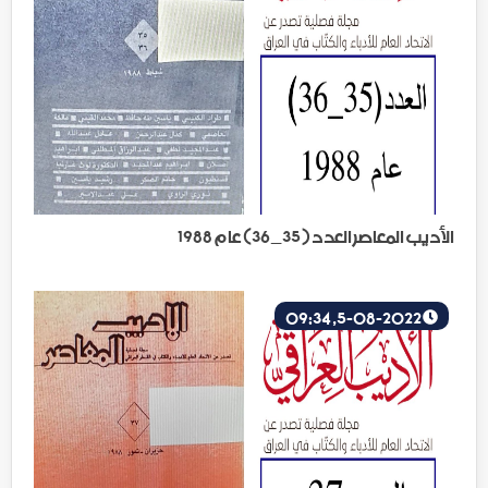
الأديب المعاصر العدد ( 35_36) عام 1988
5-08-2022, 09:34