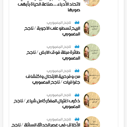
لاتحاد الأدباء ... صناعة الحياة بأبهى
صورها
ناجح المعموري
الريح تسطو على الاجوبة / ناجح
المعموري
ناجح المعموري
طائرة مبللة فوق الارض / ناجح
المعموري
ناجح المعموري
من وفر حرية الارتحال واكتشاف
جغرافيات / ناجح المعموري
ناجح المعموري
ذكرى اغتيال المفكر كامل شياع / ناجح
المعموري
ناجح المعموري
الأخلاق في عصر الحداثة السائلة / ناجح