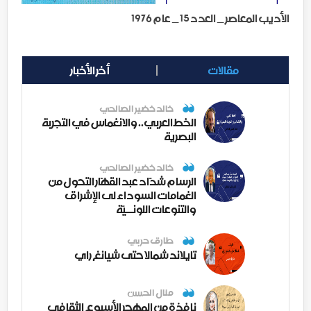
الأديب المعاصر _ العدد 15 _ عام 1976
مقالات
أخر الأخبار
خالد خضير الصالحي
الخط العربي.. والانغماس في التجربة
البصرية
خالد خضير الصالحي
الرسام شدّاد عبد القهّار التحول من
الغمامات السوداء لى الإشراق
والتنوعات اللونــيّة
طارق حربي
تايلاند شمالا حتى شيانغ راي
منال الحسن
نافذة من المهجر الأسبوع الثقافي