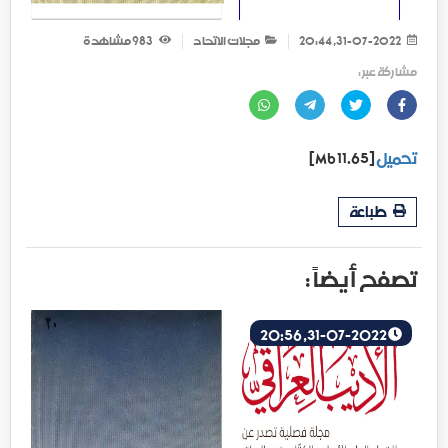
31-07-2022, 20:44
مجلات الاتحاد
983
مشاهدة
مشاركة عبر :
تحميل
[11.65 Mb]
طباعة
تصفح أيضاً :
31-07-2022, 20:56