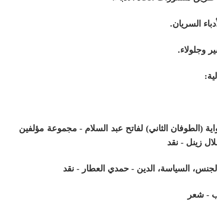
دباء السريان.
ر وجلولاء.
ية:
واية (الطوفان الثاني) لفاتح عبد السلام - مجموعة مؤلفين
ال زينل - نقد
الجنس، السياسة، الدين - حمدي العطار - نقد
ب - شعر