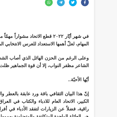
في شهر أيّار ٢٠٢٢ قطع الاتحاد مش
المهام، لعلّ أهمها الاستعداد للعرس الانتخابي ال
وعلى الرغم من الحزن الهائل الذي أصاب الشعب و
الشاعر مظفر النواب، إلا أن قوة الجماهير ظل
أيّها الأحبّة..
إنّ هذا البيان الثقافي باقة ورد عابقة بالعطر وا
الكبير، الاتحاد العام للادباء والكتاب في الع
راقية، فضلاً عن الزيارات لتفقد الأدباء في أف
هي العائلة الواحدة المتكاتفة والمتضامنة بهممها.