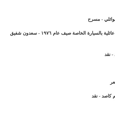
وائلي - مسرح
- ابن بطوطة العراقي في مجاهل أوروبا/ رحلة عائلية بالسيارة الخاصة صيف عام ١٩٧٦ - سعدون شفيق
- نقد
عر
م كاصد - نقد