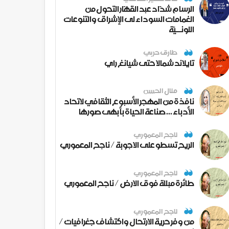
الرسام شدّاد عبد القهّار التحول من
الغمامات السوداء لى الإشراق والتنوعات
اللونــيّة
طارق حربي
تايلاند شمالا حتى شيانغ راي
منال الحسن
نافذة من المهجر الأسبوع الثقافي لاتحاد
الأدباء ... صناعة الحياة بأبهى صورها
ناجح المعموري
الريح تسطو على الاجوبة / ناجح المعموري
ناجح المعموري
طائرة مبللة فوق الارض / ناجح المعموري
ناجح المعموري
من وفر حرية الارتحال واكتشاف جغرافيات /