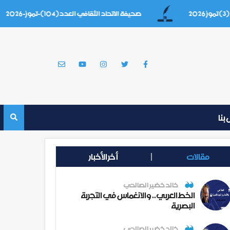
صحيفة الاتحاد الثقافي العدد(104)-تموز-2026
بنا
مقالات
أخر الأخبار
خالد خضير الصالحي
الخط العربي.. والانغماس في التجربة
البصرية
خالد خضير الصالحي