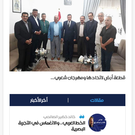
قطعة أرض لاتحادها ومهرجان شعري...
مقالات
أخر الأخبار
خالد خضير الصالحي
الخط العربي.. والانغماس في التجربة
البصرية