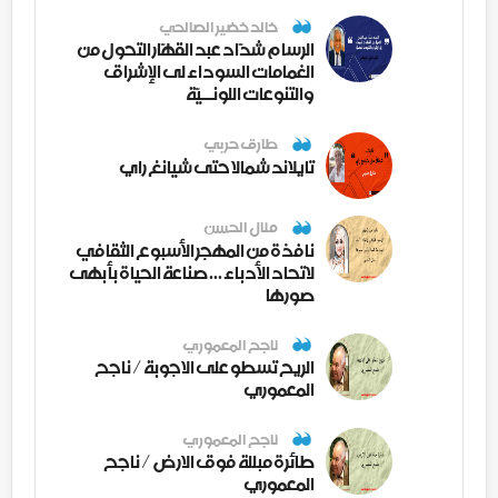
خالد خضير الصالحي
الرسام شدّاد عبد القهّار التحول من
الغمامات السوداء لى الإشراق
والتنوعات اللونــيّة
طارق حربي
تايلاند شمالا حتى شيانغ راي
منال الحسن
نافذة من المهجر الأسبوع الثقافي
لاتحاد الأدباء ... صناعة الحياة بأبهى
صورها
ناجح المعموري
الريح تسطو على الاجوبة / ناجح
المعموري
ناجح المعموري
طائرة مبللة فوق الارض / ناجح
المعموري