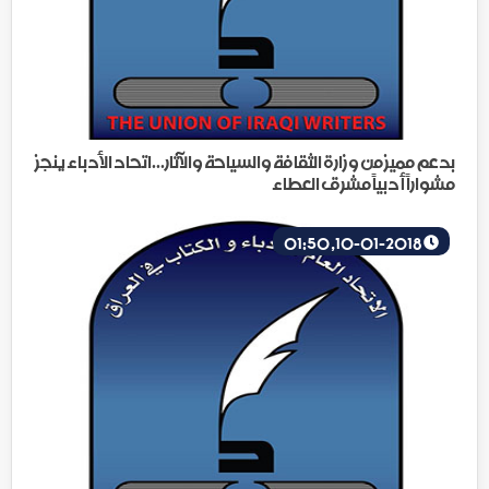
بدعم مميز من وزارة الثقافة والسياحة والآثار...اتحاد الأدباء ينجز
مشواراً أدبياً مشرق العطاء
10-01-2018, 01:50