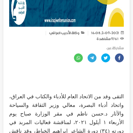
2-09-2021, 16:05
وكالة الأديب العراقي
1 976
مشاهدة
مشاركة عبر :
التقى وفد من الاتحاد العام للأدباء والكتاب في العراق،
واتحاد أدباء البصرة، معالي وزير الثقافة والسياحة
والآثار د.حسن ناظم في مقر الوزارة صباح يوم
الأربعاء ١ أيلول ٢٠٢١، لمناقشة فعاليات المربد في
دورته (٣٤) دورة الشاعر إبراهيم الخياط، وقد ناقش