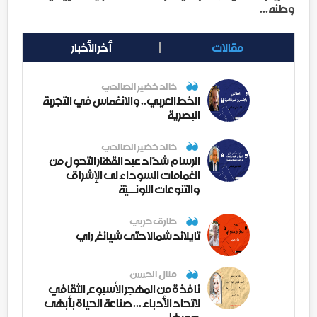
وطنه...
مقالات
أخر الأخبار
خالد خضير الصالحي
الخط العربي.. والانغماس في التجربة
البصرية
خالد خضير الصالحي
الرسام شدّاد عبد القهّار التحول من
الغمامات السوداء لى الإشراق
والتنوعات اللونــيّة
طارق حربي
تايلاند شمالا حتى شيانغ راي
منال الحسن
نافذة من المهجر الأسبوع الثقافي
لاتحاد الأدباء ... صناعة الحياة بأبهى
صورها