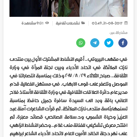
31-08-2017, 02:49
نشاطات ثقافية
1 913
مشاهدة
مشاركة عبر :
في مقهى البيروتي.. أقيم النشاط المشترك الأول بين منتدى
نازك الملائكة في اتحاد الأدباء وبين لجنة المرأة في وزارة
الثقافة.. صباح الثلاثاء ٢٩/ ٨/ ٢٠١٧ وذلك بمناسبة انتصاراتنا في
الموصل وتلعفر على قوى الارهاب. في مستهل الفعالية قدّم
مدير عام دائرة العلاقات الثقافية في وزارة الثقافة الأستاذ فلاح
العاني باقة ورد الى السيدة سافرة جميل حافظ بمناسبة
تسنمها رئاسة منتدى نازك الملائكة. ثم قرأت الشاعرات آمنة عبد
العزيز وحياة الشمري ود.سلامة الصالحي قصائد معبّرة، ثم
افتتح معرض تشكيلي للفنانة منى غلام.. وحضر النشاط الزاهي
على نهر دجلة الخالد الأمين العام لاتحاد الأدباء الشاعر ابراهيم