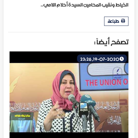
الخياط ونقيب المحامين السيدة أحلام اللامي..
طباعة
تصفح أيضاً :
19-07-2020, 23:26