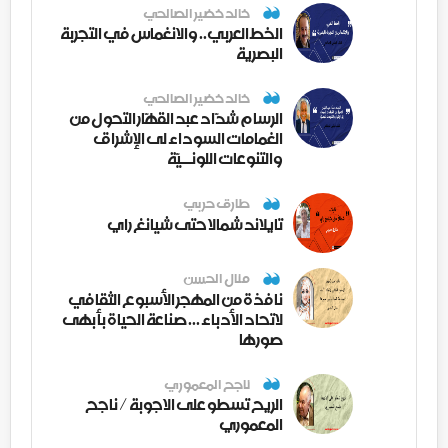
خالد خضير الصالحي
الخط العربي.. والانغماس في التجربة
البصرية
خالد خضير الصالحي
الرسام شدّاد عبد القهّار التحول من
الغمامات السوداء لى الإشراق
والتنوعات اللونــيّة
طارق حربي
تايلاند شمالا حتى شيانغ راي
منال الحسن
نافذة من المهجر الأسبوع الثقافي
لاتحاد الأدباء ... صناعة الحياة بأبهى
صورها
ناجح المعموري
الريح تسطو على الاجوبة / ناجح
المعموري