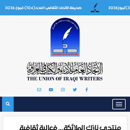
صحيفة الاتحاد الثقافي العدد(104)-تموز-2026
Toggle
navigation
منتدى نازك الملائكة... فعالية ثقافية