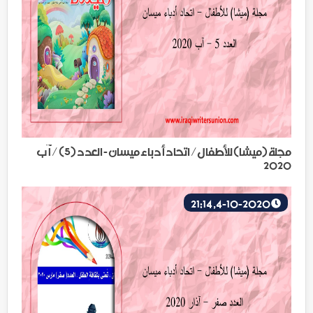
مجلة (ميشا) للأطفال/ اتحاد أدباء ميسان - العدد (5) / آب
2020
4-10-2020, 21:14