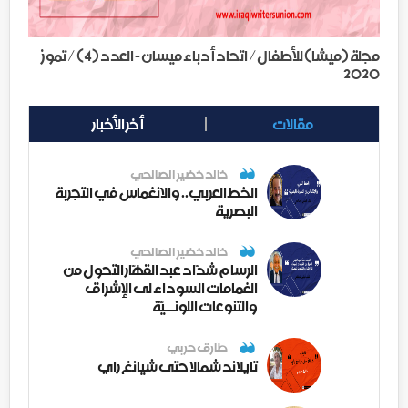
مجلة (ميشا) للأطفال/ اتحاد أدباء ميسان - العدد (4) / تموز
2020
مقالات
أخر الأخبار
خالد خضير الصالحي
الخط العربي.. والانغماس في التجربة
البصرية
خالد خضير الصالحي
الرسام شدّاد عبد القهّار التحول من
الغمامات السوداء لى الإشراق
والتنوعات اللونــيّة
طارق حربي
تايلاند شمالا حتى شيانغ راي