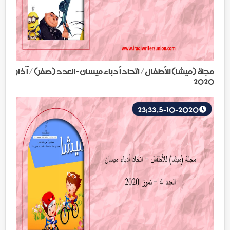
مجلة (ميشا) للأطفال/ اتحاد أدباء ميسان - العدد (صفر) / آذار
2020
5-10-2020, 23:33