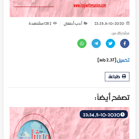
5-10-2020, 23:35
أدب أطفال
2 128
مشاهدة
مشاركة عبر :
تحميل
[2.37 Mb]
طباعة
تصفح أيضاً :
5-10-2020, 23:34