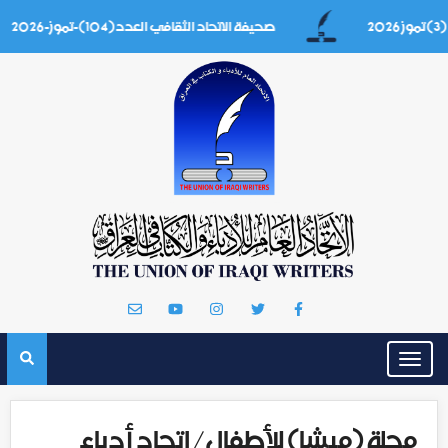
صحيفة الاتحاد الثقافي العدد(104)-تموز-2026
Toggle
navigation
مجلة (ميشا) للأطفال/ اتحاد أدباء