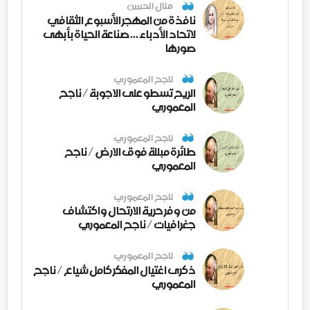
منال الحسن
نافذة من المهجر الأسبوع الثقافي
لاتحاد الأدباء ... صناعة الحياة بأبهى
صورها
ناجح المعموري
الريح تسطو على الاجوبة / ناجح
المعموري
ناجح المعموري
طائرة مبللة فوق الارض / ناجح
المعموري
ناجح المعموري
من وفر حرية الارتحال واكتشاف
جغرافيات / ناجح المعموري
ناجح المعموري
ذكرى اغتيال المفكر كامل شياع / ناجح
المعموري