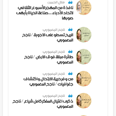
منال الحسن
نافذة من المهجر الأسبوع الثقافي
لاتحاد الأدباء ... صناعة الحياة بأبهى
صورها
ناجح المعموري
الريح تسطو على الاجوبة / ناجح
المعموري
ناجح المعموري
طائرة مبللة فوق الارض / ناجح
المعموري
ناجح المعموري
من وفر حرية الارتحال واكتشاف
جغرافيات / ناجح المعموري
ناجح المعموري
ذكرى اغتيال المفكر كامل شياع / ناجح
المعموري