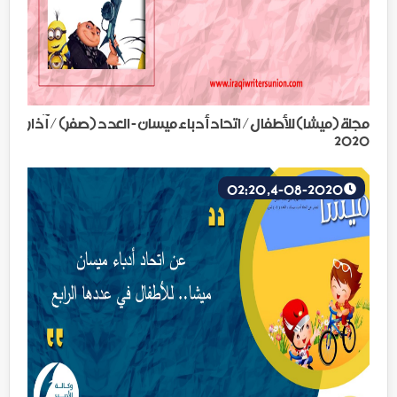
مجلة (ميشا) للأطفال/ اتحاد أدباء ميسان - العدد (صفر) / آذار
2020
4-08-2020, 02:20