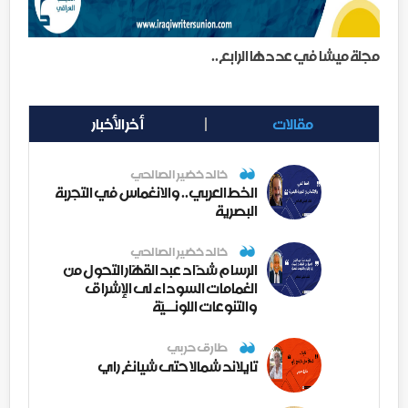
مجلة ميشا في عددها الرابع..
مقالات
أخر الأخبار
خالد خضير الصالحي
الخط العربي.. والانغماس في التجربة
البصرية
خالد خضير الصالحي
الرسام شدّاد عبد القهّار التحول من
الغمامات السوداء لى الإشراق
والتنوعات اللونــيّة
طارق حربي
تايلاند شمالا حتى شيانغ راي