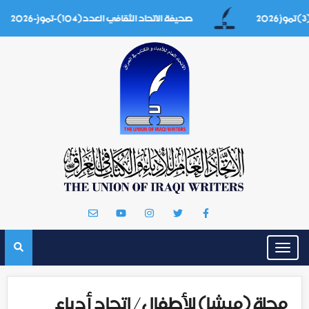
صحيفة الاتحاد الثقافي العدد(104)-تموز-2026
Toggle
navigation
مجلة (ميشا) للأطفال/ اتحاد أدباء