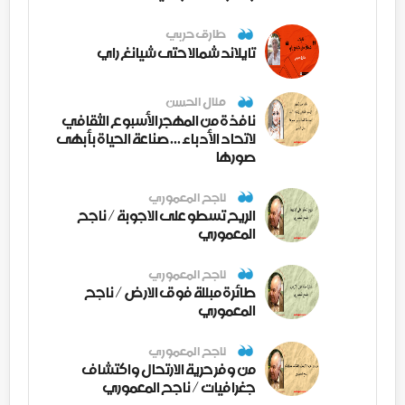
طارق حربي
تايلاند شمالا حتى شيانغ راي
منال الحسن
نافذة من المهجر الأسبوع الثقافي
لاتحاد الأدباء ... صناعة الحياة بأبهى
صورها
ناجح المعموري
الريح تسطو على الاجوبة / ناجح
المعموري
ناجح المعموري
طائرة مبللة فوق الارض / ناجح
المعموري
ناجح المعموري
من وفر حرية الارتحال واكتشاف
جغرافيات / ناجح المعموري