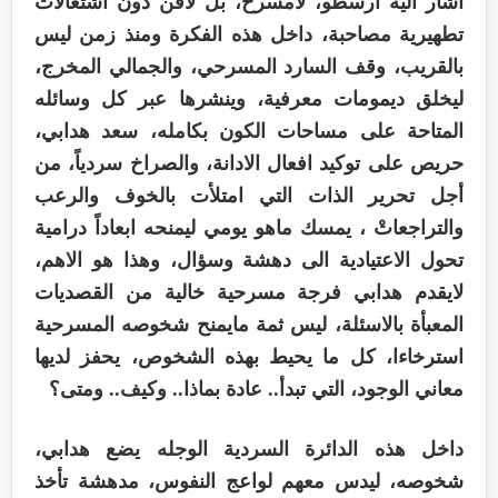
اشار اليه ارسطو، لامسرح، بل لافن دون اشتغالات
تطهيرية مصاحبة، داخل هذه الفكرة ومنذ زمن ليس
بالقريب، وقف السارد المسرحي، والجمالي المخرج،
ليخلق ديمومات معرفية، وينشرها عبر كل وسائله
المتاحة على مساحات الكون بكامله، سعد هدابي،
حريص على توكيد افعال الادانة، والصراخ سردياً، من
أجل تحرير الذات التي امتلأت بالخوف والرعب
والتراجعاتْ ، يمسك ماهو يومي ليمنحه ابعاداً درامية
تحول الاعتيادية الى دهشة وسؤال، وهذا هو الاهم،
لايقدم هدابي فرجة مسرحية خالية من القصديات
المعبأة بالاسئلة، ليس ثمة مايمنح شخوصه المسرحية
استرخاءا، كل ما يحيط بهذه الشخوص، يحفز لديها
معاني الوجود، التي تبدأ.. عادة بماذا.. وكيف.. ومتى؟
داخل هذه الدائرة السردية الوجله يضع هدابي،
شخوصه، ليدس معهم لواعج النفوس، مدهشة تأخذ