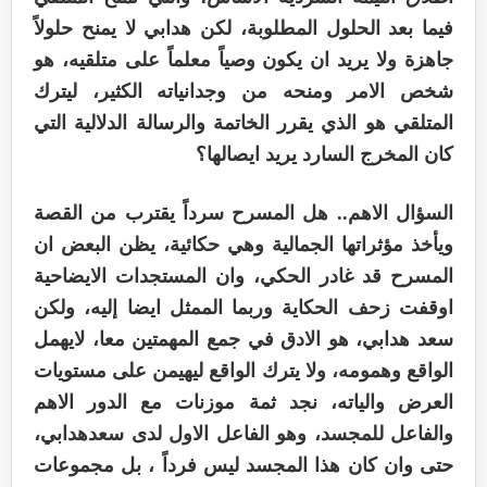
فيما بعد الحلول المطلوبة، لكن هدابي لا يمنح حلولاً
جاهزة ولا يريد ان يكون وصياً معلماً على متلقيه، هو
شخص الامر ومنحه من وجدانياته الكثير، ليترك
المتلقي هو الذي يقرر الخاتمة والرسالة الدلالية التي
كان المخرج السارد يريد ايصالها؟
السؤال الاهم.. هل المسرح سرداً يقترب من القصة
ويأخذ مؤثراتها الجمالية وهي حكائية، يظن البعض ان
المسرح قد غادر الحكي، وان المستجدات الايضاحية
اوقفت زحف الحكاية وربما الممثل ايضا إليه، ولكن
سعد هدابي، هو الادق في جمع المهمتين معا، لايهمل
الواقع وهمومه، ولا يترك الواقع ليهيمن على مستويات
العرض والياته، نجد ثمة موزنات مع الدور الاهم
والفاعل للمجسد، وهو الفاعل الاول لدى سعدهدابي،
حتى وان كان هذا المجسد ليس فرداً ، بل مجموعات