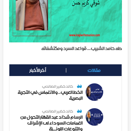
طه حامد الشبيب... قواعد السرد ومكتشفاته
مقالات
أخر الأخبار
خالد خضير الصالحي
الخط العربي.. والانغماس في التجربة
البصرية
خالد خضير الصالحي
الرسام شدّاد عبد القهّار التحول من
الغمامات السوداء لى الإشراق
والتنوعات اللونــيّة