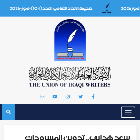
صحيفة الاتحاد الثقافي العدد(104)-تموز-2026
Toggle
navigation
سعد هدابي.. تدوين المسرودات