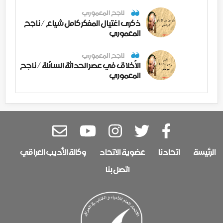
ناجح المعموري
ذكرى اغتيال المفكر كامل شياع / ناجح
المعموري
ناجح المعموري
الأخلاق في عصر الحداثة السائلة / ناجح
المعموري
الرئيسة
اتحادنا
عضوية الاتحاد
وكالة الأديب العراقي
اتصل بنا