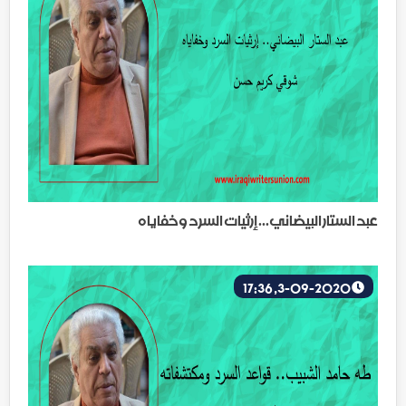
عبد الستار البيضاني... إرثيات السرد وخفاياه
3-09-2020, 17:36