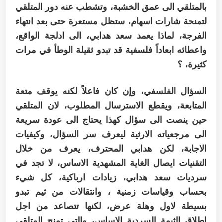
بالمتلقي الى عمق الخشبة، وتشطب عنه دور المتلقي
لتمنحة شارات اسهام، ستظل مستعرة حتى بعد انتهاء
الفرجة، لماذا يعمد سعد هدابي، الى ادلجة الواقع،
واعطائه ابعاداً فلسفية قد تبدو ثقيلة الوطأ في مرات
كثيرة، ؟
السؤال الفلسفي، وإن كان فاعلاً لكنه يوقف متعة
المتابعة، ويقطع الاسترسال المطلوب، لان المتلقي
حين ينصت الى سؤال كهذا يحتاج الى عودة سريعة
الى مرجعياته الارثية ليعرف سر السؤال، وكيفيات
الاجابة، لكن هدابي المحترف، يعرف من خلال
التقنيات ايصال الغاية المشهدية الاساس، لا تجد في
سرديات سعد هدابي، زيادات ارباكية، كل شيء
بحساب وقياسات زمنية ، وانتقالات من ثيم تبدو
بسيطة لاول وهلة عرض، لكنها تتصاعد من اجل
اطلاق الثيمة السردية الاساس، والتي تمنح المتلقي