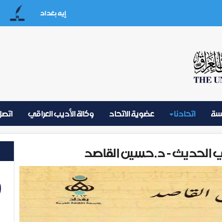
إيه بغداد
على
يسة
اتحادنا
عضوية الاتحاد
وكالة الأديب العراقي
اتصل 
قي الحديث - د.حسين القاصد