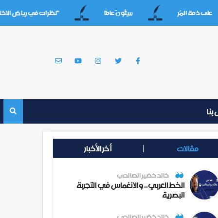
 ذمة المُر
سِتُّونَ عامََا
"نظرات في رياض الاختيارات 
بنا
مقالات
أخر الأخبار
خالد خضير الصالحي
الخط العربي.. والانغماس في التجربة
البصرية
خالد خضير الصالحي