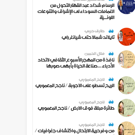
الرسام شدّاد عبد القهّار التحول من
الغمامات السوداء لى الإشراق والتنوعات
اللونــيّة
طارق حربي
تايلاند شمالا حتى شيانغ راي
منال الحسن
نافذة من المهجر الأسبوع الثقافي لاتحاد
الأدباء ... صناعة الحياة بأبهى صورها
ناجح المعموري
الريح تسطو على الاجوبة / ناجح المعموري
ناجح المعموري
طائرة مبللة فوق الارض / ناجح المعموري
ناجح المعموري
من وفر حرية الارتحال واكتشاف جغرافيات /