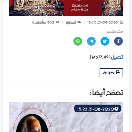
21-08-2020, 15:30
المكتبة
2 153
مشاهدة
مشاركة عبر :
تحميل
[12.49 Mb]
طباعة
تصفح أيضاً :
21-08-2020, 15:22