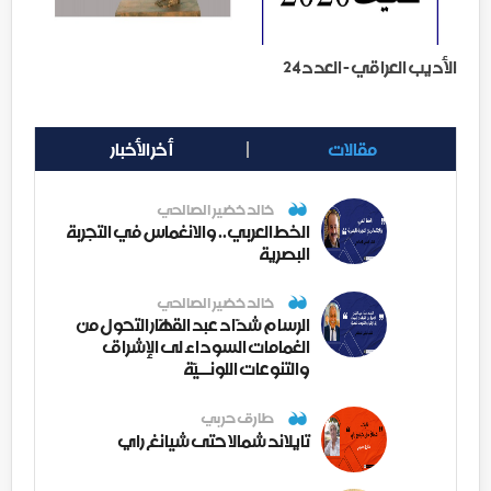
الأديب العراقي - العدد24
مقالات
أخر الأخبار
خالد خضير الصالحي
الخط العربي.. والانغماس في التجربة
البصرية
خالد خضير الصالحي
الرسام شدّاد عبد القهّار التحول من
الغمامات السوداء لى الإشراق
والتنوعات اللونــيّة
طارق حربي
تايلاند شمالا حتى شيانغ راي