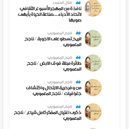
منال الحسن
نافذة من المهجر الأسبوع الثقافي
لاتحاد الأدباء ... صناعة الحياة بأبهى
صورها
ناجح المعموري
الريح تسطو على الاجوبة / ناجح
المعموري
ناجح المعموري
طائرة مبللة فوق الارض / ناجح
المعموري
ناجح المعموري
من وفر حرية الارتحال واكتشاف
جغرافيات / ناجح المعموري
ناجح المعموري
ذكرى اغتيال المفكر كامل شياع / ناجح
المعموري