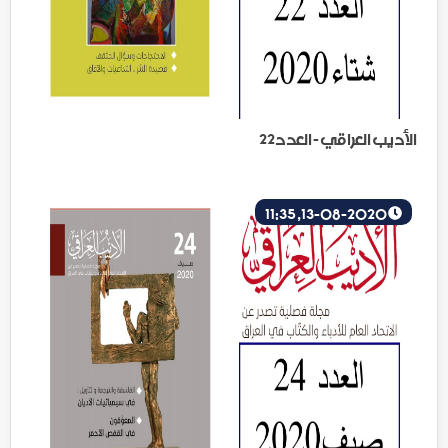
الأديب العراقي - العدد22
13-08-2020, 11:35