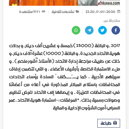
17-07-2020, 23:20
نشاطات ثقافية
1 977
مشاهدة
مشاركة عبر :
2017 , و البالغة ( 25000 ) خمسة و عشرين ألف دينار , و بدلات
هوية الاتحاد الجديدة , و البالغة ( 10000 ) عشرة آلاف دينار . و
ذلك عن طريق مراجعة إدارة الاتحاد ( الأستاذ آشور ملحم ) , و
ملء الاستمارة الخاصة بأرشيف الأعضاء , و التي تتضمن إرفاق
سيرتهم الأدبية . كما يــــُــــكلف ُ السادة رؤساء اتحادات
المحافظات باستلام المبالغ المذكورة في أعلاه من أعضائنا
في المحافظات العزيزة , و إيصالها إلى الاتحاد لغرض تنظيم
وصولات رسمية بذلك . * المرفقات : - استمارة هوية الاتحاد . عمر
السراي أمين الشؤون الإدارية و المالية
طباعة