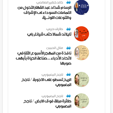
خالد خضير الصالحي
الرسام شدّاد عبد القهّار التحول من
الغمامات السوداء لى الإشراق
والتنوعات اللونــيّة
طارق حربي
تايلاند شمالا حتى شيانغ راي
منال الحسن
نافذة من المهجر الأسبوع الثقافي
لاتحاد الأدباء ... صناعة الحياة بأبهى
صورها
ناجح المعموري
الريح تسطو على الاجوبة / ناجح
المعموري
ناجح المعموري
طائرة مبللة فوق الارض / ناجح
المعموري