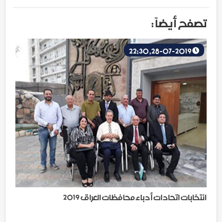
تصفح أيضاً :
28-07-2019, 22:30
انتخابات اتحادات أدباء محافظات العراق 2019