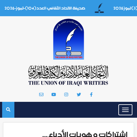
صحيفة الاتحاد الثقافي العدد(104)-تموز-2026
Toggle
navigation
اشتراكات و هويات الأدباء ...