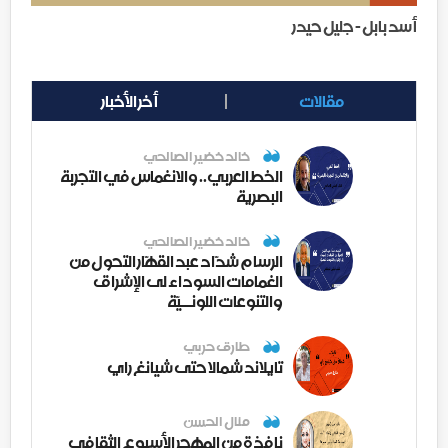
أسد بابل - جليل حيدر
مقالات
أخر الأخبار
خالد خضير الصالحي
الخط العربي.. والانغماس في التجربة
البصرية
خالد خضير الصالحي
الرسام شدّاد عبد القهّار التحول من
الغمامات السوداء لى الإشراق
والتنوعات اللونــيّة
طارق حربي
تايلاند شمالا حتى شيانغ راي
منال الحسن
نافذة من المهجر الأسبوع الثقافي