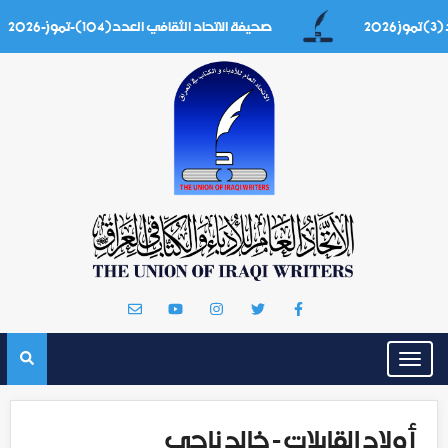
صحيفة الاتحاد الثقافي العدد(104)-تموز-2026
Toggle
navigation
أولاد القابلات - خالد ناجي