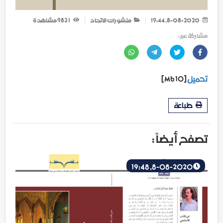
8-08-2020, 19:44
منشورات الاتحاد
1 983
مشاهدة
مشاركة عبر :
تحميل
[10 Mb]
طباعة
تصفح أيضاً :
8-08-2020, 19:48