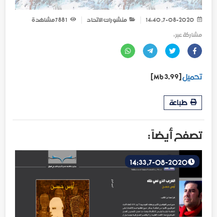
7-08-2020, 14:40
منشورات الاتحاد
1 788
مشاهدة
مشاركة عبر :
تحميل
[3.99 Mb]
طباعة
تصفح أيضاً :
7-08-2020, 14:33