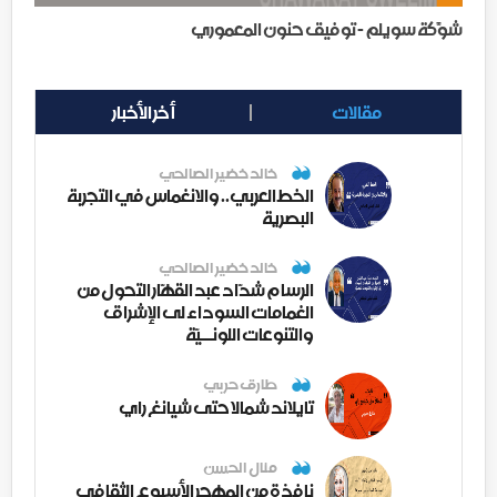
شوَّكة سويلم - توفيق حنون المعموري
مقالات
أخر الأخبار
خالد خضير الصالحي
الخط العربي.. والانغماس في التجربة
البصرية
خالد خضير الصالحي
الرسام شدّاد عبد القهّار التحول من
الغمامات السوداء لى الإشراق
والتنوعات اللونــيّة
طارق حربي
تايلاند شمالا حتى شيانغ راي
منال الحسن
نافذة من المهجر الأسبوع الثقافي