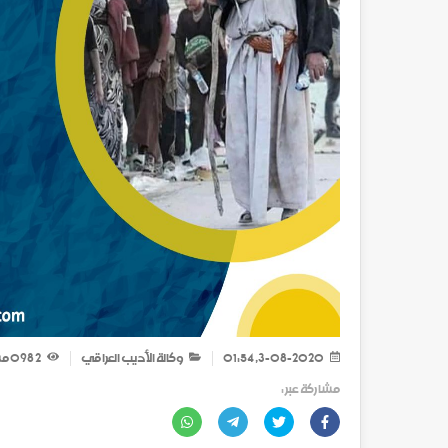
3-08-2020, 01:54
وكالة الأديب العراقي
2 098
مش
مشاركة عبر :