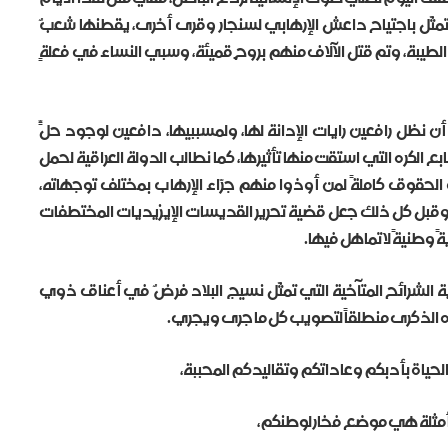
ك سافر تمثّل باجتياح داعش الإرهابي لسنجار وقرى أخرى، يقطنها شعبٌ
طيبة، وتم قتل الآلاف منهم بروحٍ قميئة، وسبي النساء في فعلةٍ
 نظل رافعين رايات الإدانة لها، ولمسببيها، دافعين لوجود حلٍّ
لكره التي استقت منها تأثيرها، كما نطالب الدولة العراقية لحمل
قوق كاملةً لمن أوذوا منهم جرّاء الإرهاب بمختلف توجهاته،
، وقبل كل ذلك جعل قضية تحرير القديسات الإيزيديات المختطفات
وطنيةً لا تماهل فيها.
ية الشرائح المتآخية التي تمثّل نسيج البلاد فرضٌ في أعناق ذوي
 الذكرى منطلقاً لتصويب كل ما جرى ويجري.
الحياة بأدبكم وعاداتكم وتقاليدكم المحببة،
 أمثلةٍ هي موضع فخار لوطنكم،