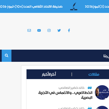
صحيفة الاتحاد الثقافي العدد(104)-تموز-2026
بنا
مقالات
أخر الأخبار
خالد خضير الصالحي
الخط العربي.. والانغماس في التجربة
البصرية
خالد خضير الصالحي