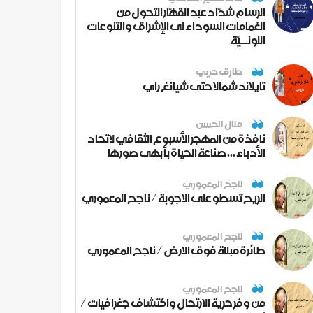
الرسام شدّاد عبد القهّار التحول من
الغمامات السوداء لى الإشراق والتنوعات
اللونــيّة
طارق حربي
تايلاند شمالا حتى شيانغ راي
منال الحسن
نافذة من المهجر الأسبوع الثقافي لاتحاد
الأدباء ... صناعة الحياة بأبهى صورها
ناجح المعموري
الريح تسطو على الاجوبة / ناجح المعموري
ناجح المعموري
طائرة مبللة فوق الارض / ناجح المعموري
ناجح المعموري
من وفر حرية الارتحال واكتشاف جغرافيات /