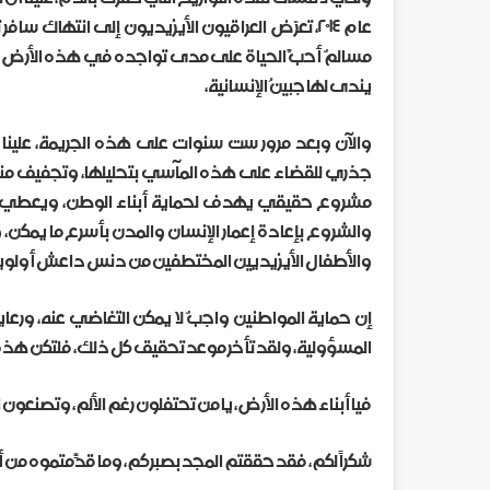
عام ٢٠١٤، تعرّض العراقيون الأيزيديون إلى انتها
مسالمٌ أحبَّ الحياة على مدى تواجده في هذه الأرض ال
يندى لها جبينُ الإنسانية،
والآن وبعد مرور ست سنوات على هذه الجريمة، علينا أن
جذري للقضاء على هذه المآسي بتحليلها، وتجفيف منابع ا
مشروع حقيقي يهدف لحماية أبناء الوطن، ويعطي الح
والشروع بإعادة إعمار الإنسان والمدن بأسرع ما يمكن
والأطفال الأيزيديين المختطفين من دنس داعش أولويةً 
إن حماية المواطنين واجبٌ لا يمكن التغاضي عنه، ورعا
المسؤولية، ولقد تأخر موعد تحقيق كل ذلك، فلتكن هذه
فيا أبناء هذه الأرض، يا من تحتفلون رغم الألم، وتصنعون 
شكراً لكم، فقد حققتم المجد بصبركم، وما قدّمتموه من