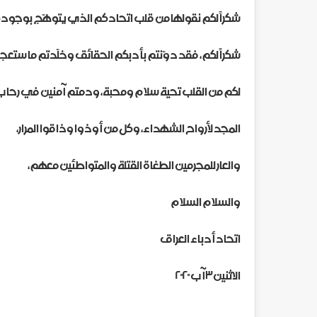
شكراً لكم نقولها من قلب اتحادكم الذي يتوهّج بوجود
شكراً لكم، فقد دوّنتم بأدبكم الحقائق وخلّدتم ما ستعجز ع
لكم من القلب تحية سلام ومحبة، ودمتم آمنين في رحاب ا
المجد لأرواح الشهداء، وكل من أوذوا وذاقوا المرار،
والعار للمجرمين الطغاة القتلة والمتواطئين معهم،
والسلام السلام
اتحاد أدباء العراق
الاثنين ٣ آب ٢٠٢٠