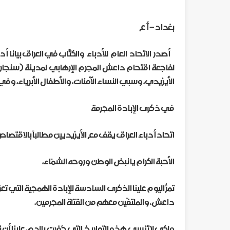
بغداد – أ ع
أصدر الاتحاد العام للأدباء والكتّاب في العراق بياناً
لفاجعة اقتحام داعش المجرم الإرهابي لمدينة (سنجار) 
الأيزيدي، وسبي النساء الآمنات، والأطفال الأبرياء، وفي ا
في ذكرى الإبادة المجرمة
اتحاد أدباء العراق يقف مع الأيزيديين مطالباً بالاقتصا
الأحبة الكرام يا نبض الوطن وروحه الشمّاء،
تمرُّ اليوم علينا الذكرى السادسة للإبادة الهمجية التي ت
داعش، والملتفّين معهم من القتلة المجرمين،
ولكي لا تُنسى هذه التواريخ التي حُفرت بالدم، علينا أن