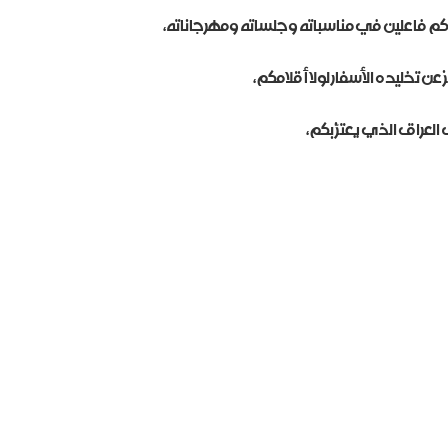
كم فاعلين في مناسباته وجلساته ومهرجاناته،
ن تخليده الأسفار لولا أقلامكم،
لعراق الذي يعتزّ بكم،