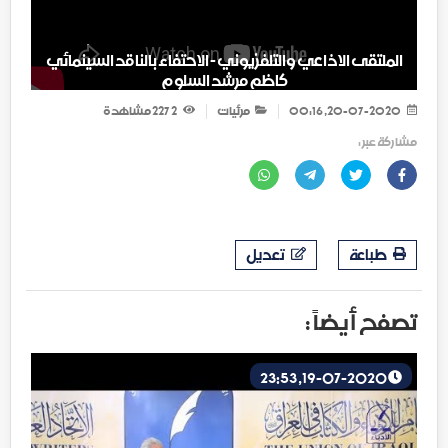
الملتقى الاذاعي والتلفزيوني - الاحتفاء بالناقد السينمائي
كاظم مرشد السلوم
20-07-2020, 00:16
مرئيات
2 227
مشاهدة
مشاركة عبر :
طباعة
تعديل
تصفح أيضاً :
19-07-2020, 23:53