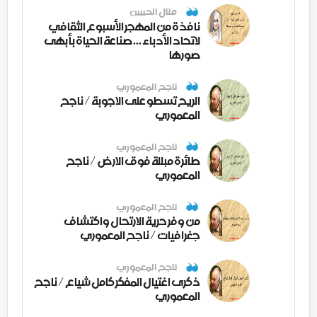
منال الحسن
نافذة من المهجر الأسبوع الثقافي
لاتحاد الأدباء ... صناعة الحياة بأبهى
صورها
ناجح المعموري
الريح تسطو على الاجوبة / ناجح
المعموري
ناجح المعموري
طائرة مبللة فوق الارض / ناجح
المعموري
ناجح المعموري
من وفر حرية الارتحال واكتشاف
جغرافيات / ناجح المعموري
ناجح المعموري
ذكرى اغتيال المفكر كامل شياع / ناجح
المعموري