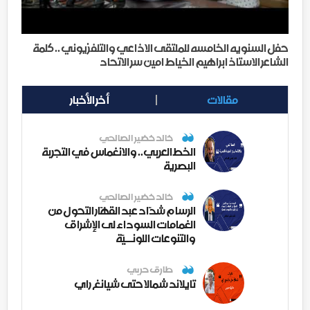
حفل السنويه الخامسه للملتقى الاذاعي والتلفزيوني .. كلمة
الشاعر الاستاذ ابراهيم الخياط امين سر الاتحاد
مقالات
أخر الأخبار
خالد خضير الصالحي
الخط العربي.. والانغماس في التجربة
البصرية
خالد خضير الصالحي
الرسام شدّاد عبد القهّار التحول من
الغمامات السوداء لى الإشراق
والتنوعات اللونــيّة
طارق حربي
تايلاند شمالا حتى شيانغ راي