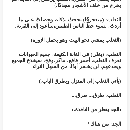
يخرج من خلف الأشجار مجددًا.)
الثعلب: (متعجرفًا) نجحتُ بذكاء، وحصلتُ على ما
أردتُ، لسوء حظّ الناس الطيبين،سأعود إلى القرية.
(الثعلب يمشي نحو البيت وهو يحمل الإوزة)
الثعلب: (يغنّي) في الغابة الكثيفة، جميع الحيوانات
تعرف الثعلب، أحمر فاقع، ماكر،وقح، سيخدع الجميع
ويخدعهم، لن يخسر أبدًا، من السهل الثراء.
(يأتي الثعلب إلى المنزل ويطرق الباب.)
الثعلب: طرق... طرق...
(الجد ينظر من النافذة.)
الجد: من هناك؟