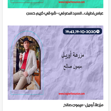
عباس لطيف.. السرد المعرفي - شوقي كريم حسن
19-10-2020, 19:42
مزرعة أوريل - ميمون صالح