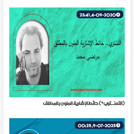
4-09-2020, 23:41
(التَسْــتري*) حائط الإشارية الملون بالمطلق
9-07-2025, 00:25