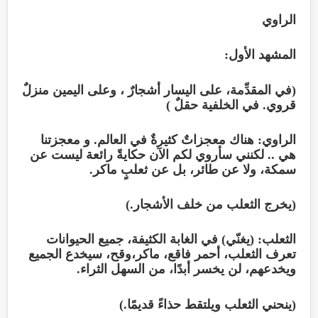
الراوي
المشهد الأول:
(في المقدِّمة، على اليسار أشجارٌ ، وعلى اليمين منزلٌ
قروي. في الخلفية حقلٌ )
الراوي: هناك معجزاتٌ كثيرةٌ في العالم. و معجزتنا
هي .. لكنني سأروي لكم الآن حكايةً رائعة ليست عن
سمكة، ولا عن طائر، بل عن ثعلبٍ ماكر.
(يخرج الثعلب من خلف الأشجار.)
الثعلب: (يغنّي) في الغابة الكثيفة، جميع الحيوانات
تعرف الثعلب، أحمر فاقع، ماكر،وقح، سيخدع الجميع
ويخدعهم، لن يخسر أبدًا، من السهل الثراء.
(ينحني الثعلب ويلتقط حذاءً قديمًا.)