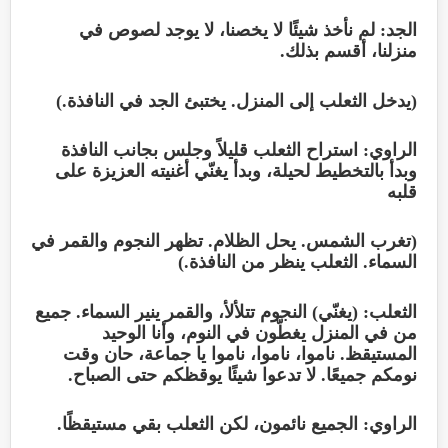
الجد: لم نأخذ شيئًا لا يخصنا، لا يوجد لصوص في
منزلنا، أقسم بذلك.
(يدخل الثعلب إلى المنزل. يختبئ الجد في النافذة.)
الراوي: استراح الثعلب قليلاً وجلس بجانب النافذة
وبدأ بالتخطيط لحيلة، وبدأ يغنّي أغنيته العزيزة على
قلبه
(تغرب الشمس. يحل الظلام. تظهر النجوم والقمر في
السماء. الثعلب ينظر من النافذة.)
الثعلب: (يغنّي) النجوم تتلألأ، والقمر ينير السماء. جميع
من في المنزل يغطّون في النوم، وأنا الوحيد
المستيقظ. ناموا، ناموا، ناموا يا جماعة، حان وقت
نومكم جميعًا. لا تدعوا شيئًا يوقظكم حتى الصباح.
الراوي: الجميع نائمون، لكن الثعلب بقي مستيقظًا.