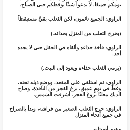
نومكم جميعًا. لا تدعوا شيئًا يوقظكم حتى الصباح.
الراوي: الجميع نائمون، لكن الثعلب بقيَّ مستيقظاً
(يخرج الثعلب من المنزل بحذائه.)
الراوي: فأخذ حذاءه وألقاه في الحقل حتى لا يجده
أحد.
(يرمي الثعلب حذاءه ويعود إلى البيت.)
الراوي: ثم استلقى على المقعد، ووضع ذيله تحته،
وغطّ في نومٍ عميق. بزغ الفجر من النافذة، وصاح
الديك معلنًا بزوغ الفجر. أشرقت الشمس.
الراوي: خرج الثعلب الصغير من فراشه، وبدأ بالصراخ
في جميع أنحاء المنزل
ويتهم أصحابه.