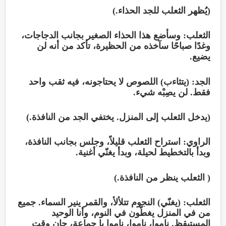
(يُظهر الثعلب للجد الحذاء.)
الثعلب: وسأضع هذا الحذاء الصغير بجانب الدجاجات،
وغدًا صباحًا سآخذه من الحظيرة، تأكد من أنه لن
يضيع.
الجد: (يتثاءب) اللصوص لا يحتاجونه، فيه ثقب واحد
فقط. لن يصِبْه شيء.
(يدخل الثعلب إلى المنزل. يختفي الجد من النافذة.)
الراوي: استراح الثعلب قليلاً، وجلس بجانب النافذة،
وبدأ بالتخطيط لحيلة، وبدأ يغنّي أغنية.
( الثعلب ينظر من النافذة.)
الثعلب: (يغنّي) النجوم تتلألأ، والقمر ينير السماء. جميع
من في المنزل يغطّون في النوم، وأنا الوحيد
المستيقظ. ناموا، ناموا، ناموا يا جماعة، حان وقت