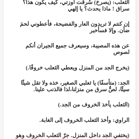
الثعلب: (يصرخ) سُرقت أوزتي، كيف يكون هذا؟
سراق ! ماذا يحدث؟ يا إلهي
إن كنتم لا تريدون العار والفضيحة، فأعطوني لحمَ
ضأن. وإلا فسأخبر
عن هذه المصيبة، وسيعرف جميع الجيران أنكم
لصوص
(يخرج الجد من المنزل ويعطي الثعلب خروفًا.)
الجد: (متأسفًا) يا ثعلبي الصغير، خذه ولا تقل شيئًا
سيئًا، لصٌّ سرق من منزلنا،لذا فالذنب علينا.
(الثعلب يأخذ الخروف من الجد.)
الراوي: وأخذ الثعلب الخروف إلى الغابة.
(يختفي الجد داخل المنزل. جرّ الثعلب الخروف وهو