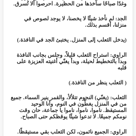
وغدًا صباحًا سآخذها من الحظيرة. احرصوا ألا تُسرق.
الجد: لم نأخذ شيئًا لا يخصنا، لا يوجد لصوص في
منزلنا، أقسم بذلك.
(يدخل الثعلب إلى المنزل. يختبئ الجد في النافذة.)
الراوي: استراح الثعلب قليلاً، وجلس بجانب النافذة
وبدأ بالتخطيط لحيلة، وبدأ يغنّي أغنيته العزيزة على
قلبه
( الثعلب ينظر من النافذة.)
الثعلب: (يغنّي) النجوم تتلألأ، والقمر ينير السماء. جميع
من في المنزل يغطّون في النوم، وأنا الوحيد
المستيقظ. ناموا، ناموا، ناموا يا جماعة، حان وقت
نومكم جميعًا. لا تدعوا شيئًا يوقظكم حتى الصباح.
الراوي: الجميع نائمون، لكن الثعلب بقي مستيقظًا.