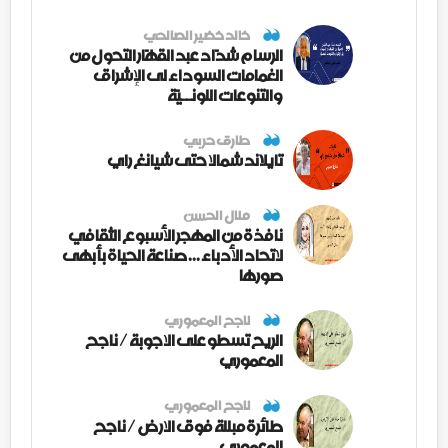
خالد خضير الصالحي
الرسام شدّاد عبد القهّار التحول من
الغمامات السوداء لى الإشراق
والتنوعات اللونــيّة
طارق حربي
تايلاند شمالا حتى شيانغ راي
منال الحسن
نافذة من المهجر الأسبوع الثقافي
لاتحاد الأدباء ... صناعة الحياة بأبهى
صورها
ناجح المعموري
الريح تسطو على الاجوبة / ناجح
المعموري
ناجح المعموري
طائرة مبللة فوق الارض / ناجح
المعموري