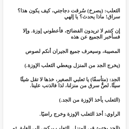
الثعلب: (يصرخ) سُرقت دجاجتي، كيف يكون هذا؟
سراق! ماذا يحدث؟ يا إلهي
إن كنتم لا تريدون الفضائح، فأعطوني إوزة. وإلا
فسأخبر الجميع عن هذه
المصيبة، وسيعرف جميع الجيران أنكم لصوص
(يخرج الجد من المنزل ويعطي الثعلب الإوزة.)
الجد: (متأسفًا) يا ثعلبي الصغير، خذها لا تقل شيئًا
سيئًا. لصٌّ سرق من منزلنا، لذا فالذنب علينا.
(الثعلب يأخذ الإوزة من الجد.)
الراوي: أخذ الثعلب الإوزة وخرج راضيًا.
(الجد يختبئ في المنزل. الثعلب يركض إلى الغابة. ثم