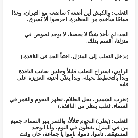
الثعلب: والكبش أين أضعه؟ سأضعه مع الثيران، وغدًا
صباحًا سآخذه من الحظيرة. احرصوا ألا يُسرق.
الجد: لم نأخذ شيئًا لا يخصنا، لا يوجد لصوص في
منزلنا، أقسم بذلك.
(يدخل الثعلب إلى المنزل. اختبأ الجد في النافذة.)
الراوي: استراح الثعلب قليلاً وجلس بجانب النافذة
وبدأ بالتخطيط لحيلة، وبدأ يغنّي أغنيته العزيزة على
قلبه
(تغرب الشمس. يحل الظلام. تظهر النجوم والقمر في
السماء. ثعلب ينظر من النافذة.)
الثعلب: (يغنّي) النجوم تتلألأ، والقمر ينير السماء. جميع
من في المنزل يغطّون في النوم، وأنا الوحيد
المستيقظ. ناموا، ناموا، ناموا يا جماعة، حان وقت