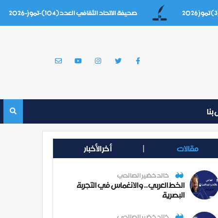
صحيفة الاتحاد الثقافي العدد(104)-تموز-2026
بنا
مقالات
أخر الأخبار
خالد خضير الصالحي
الخط العربي.. والانغماس في التجربة
البصرية
خالد خضير الصالحي