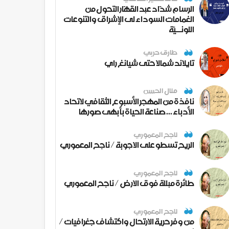
الرسام شدّاد عبد القهّار التحول من
الغمامات السوداء لى الإشراق والتنوعات
اللونــيّة
طارق حربي
تايلاند شمالا حتى شيانغ راي
منال الحسن
نافذة من المهجر الأسبوع الثقافي لاتحاد
الأدباء ... صناعة الحياة بأبهى صورها
ناجح المعموري
الريح تسطو على الاجوبة / ناجح المعموري
ناجح المعموري
طائرة مبللة فوق الارض / ناجح المعموري
ناجح المعموري
من وفر حرية الارتحال واكتشاف جغرافيات /