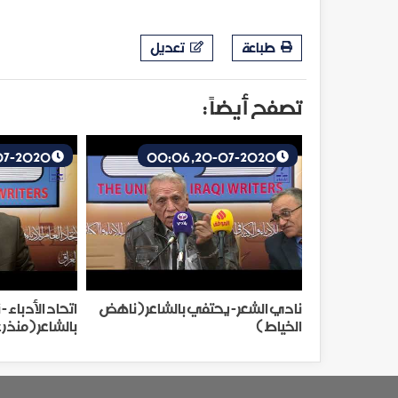
طباعة
تعديل
تصفح أيضاً :
19-07-2020, 23:46
20-07-2020, 00:06
نادي الشعر - يحتفي بالشاعر ( ناهض
اتحاد الأدباء 
الخياط )
بالشاعر ( منذر ع