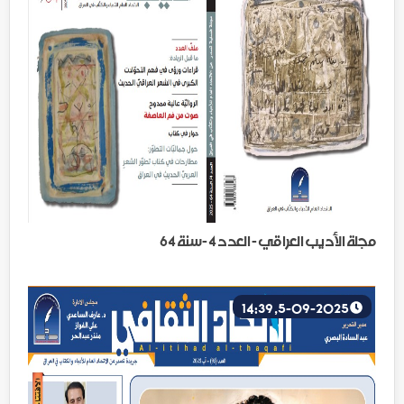
مجلة الأديب العراقي - العدد 4 -سنة 64
5-09-2025, 14:39