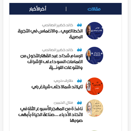
مقالات
أخر الأخبار
خالد خضير الصالحي
الخط العربي.. والانغماس في التجربة
البصرية
خالد خضير الصالحي
الرسام شدّاد عبد القهّار التحول من
الغمامات السوداء لى الإشراق
والتنوعات اللونــيّة
طارق حربي
تايلاند شمالا حتى شيانغ راي
منال الحسن
نافذة من المهجر الأسبوع الثقافي
لاتحاد الأدباء ... صناعة الحياة بأبهى
صورها