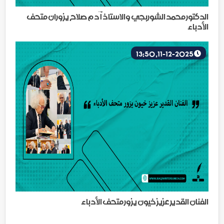
الدكتور محمد الشوربجي والاستاذ آدم صلاح يزوران متحف
الأدباء
11-12-2025, 13:50
الفنان القدير عزيز خيون يزور متحف الأدباء