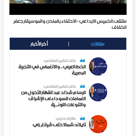
ملتقى الخميس الابداعي - الاحتفاء بالملحن والموسيقار جعفر
الخفاف
مقالات
أخر الأخبار
خالد خضير الصالحي
الخط العربي.. والانغماس في التجربة
البصرية
خالد خضير الصالحي
الرسام شدّاد عبد القهّار التحول من
الغمامات السوداء لى الإشراق
والتنوعات اللونــيّة
طارق حربي
تايلاند شمالا حتى شيانغ راي