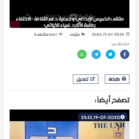
ملتقى الخميس الإبداعي و جمعية دعم الثقافة - الاحتفاء
بعالمة الآثار د . لمياء الكيلاني
19-07-2020, 22:50
مرئيات
1 666
مشاهدة
مشاركة عبر :
طباعة
تعديل
تصفح أيضاً :
19-07-2020, 23:22