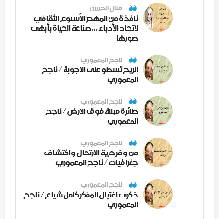
منال الحسن
نافذة من المهجر الأسبوع الثقافي
لاتحاد الأدباء ... صناعة الحياة بأبهى
صورها
ناجح المعموري
الريح تسطو على الاجوبة / ناجح
المعموري
ناجح المعموري
طائرة مبللة فوق الارض / ناجح
المعموري
ناجح المعموري
من وفر حرية الارتحال واكتشاف
جغرافيات / ناجح المعموري
ناجح المعموري
ذكرى اغتيال المفكر كامل شياع / ناجح
المعموري