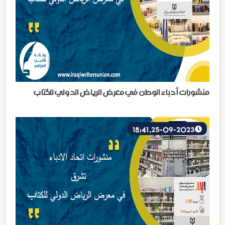
منشورات أدباء الوطن في معرض الرياض الدولي للكتاب
25-09-2023, 18:41