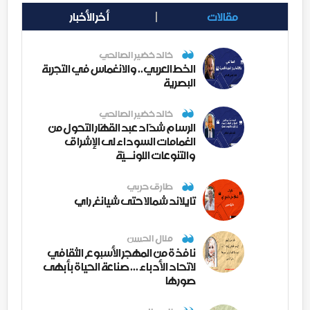
مقالات
أخر الأخبار
خالد خضير الصالحي
الخط العربي.. والانغماس في التجربة
البصرية
خالد خضير الصالحي
الرسام شدّاد عبد القهّار التحول من
الغمامات السوداء لى الإشراق
والتنوعات اللونــيّة
طارق حربي
تايلاند شمالا حتى شيانغ راي
منال الحسن
نافذة من المهجر الأسبوع الثقافي
لاتحاد الأدباء ... صناعة الحياة بأبهى
صورها