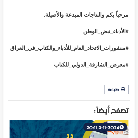
مرحباً بكم والنتاجات المبدعة والأصيلة.
#الأدباء_نبض_الوطن
#منشورات_الاتحاد_العام_للأدباء_والكتاب_في_العراق
#معرض_الشارقة_الدولي_للكتاب
طباعة
تصفح أيضاً :
3-11-2024, 20:11