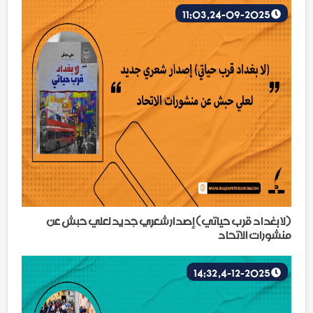
24-09-2025, 11:03
(لا بغداد قرب حياتي) إصدار شعري جديد لعلي حبش عن
منشورات الاتحاد
4-12-2025, 14:32