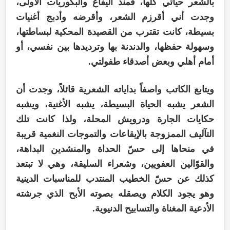
بالشعر حياتي كلها، فمنذ اليفاع والبكوريات الأولى،
وجدت أني أقرزم الشعر، وأقرضه وأدبج أغنيات
بسيطة، كانت تقترب من القصيدة المحكية لبساطتها،
وسهولة حفظها، والدندنة بها وترديدها بين نفسي، أو
أمام أهلي وبعض أصدقاء طفولتي.
ويتابع الكاتب واصفاً بداياته الشعرية قائلاً، وجدت أن
الشعر يشبه الحياة البسيطة، يشبه الأغنية، ويشبه
حكايات الجارة ودرويش المحلة، ولذا كانت تلك
التآليف الممزوجة بالإيقاعات والتموجات النغمية قريبة
في منحاها إلى حسّ الحداة والمنشدين البداهة،
والقوّالين العفويين، وشعراء السليقة، وهي لا تبتعد
كذلك عن حسّ الخطيب المنتدب للمناسبات الدينية
وهو يجود الكلام ويصقله بصوته الأبح الذي جرشته
الأدعية المغناة والتسابيح الدنيوية.