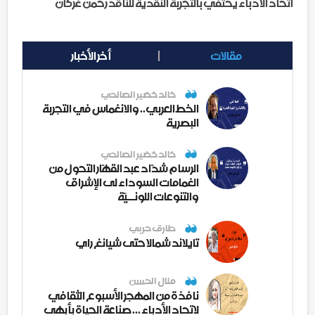
اتحاد الأدباء يحتفي بالتجربة النقدية للناقد رحمن غركان
مقالات
أخر الأخبار
خالد خضير الصالحي
الخط العربي.. والانغماس في التجربة
البصرية
خالد خضير الصالحي
الرسام شدّاد عبد القهّار التحول من
الغمامات السوداء لى الإشراق
والتنوعات اللونــيّة
طارق حربي
تايلاند شمالا حتى شيانغ راي
منال الحسن
نافذة من المهجر الأسبوع الثقافي
لاتحاد الأدباء ... صناعة الحياة بأبهى