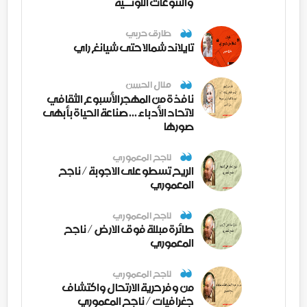
والتنوعات اللونــيّة
طارق حربي
تايلاند شمالا حتى شيانغ راي
منال الحسن
نافذة من المهجر الأسبوع الثقافي
لاتحاد الأدباء ... صناعة الحياة بأبهى
صورها
ناجح المعموري
الريح تسطو على الاجوبة / ناجح
المعموري
ناجح المعموري
طائرة مبللة فوق الارض / ناجح
المعموري
ناجح المعموري
من وفر حرية الارتحال واكتشاف
جغرافيات / ناجح المعموري