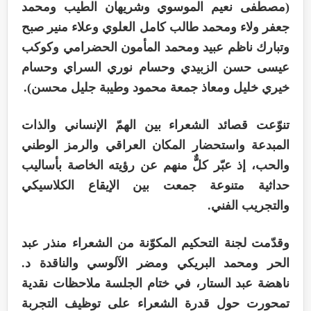
(مصطفى نعيم الموسوي وشريهان الطيب ومحمد
جعفر ولاء ومحمد طالب كامل العلوي وعلاء منير صبح
وتبارك ناظم عبيد ومحمد المأمون الحضرامي وكوكب
عيسى حسن الزبيدي وحسام نوري السراي وحسام
خيري خليل ومعاذ جمعة محمود وطيبة جليل محسن).
تنوّعت قصائد الشعراء بين الهمّ الإنساني والذات
المبدعة واستحضار المكان العراقي والرمز الوطني
والحب، إذ عبّر كلٌّ منهم عن رؤيته الخاصة بأساليب
حداثية متنوعة جمعت بين الإيقاع الكلاسيكي
والتجريب الفني.
وقدّمت لجنة التحكيم المكوّنة من الشعراء منذر عبد
الحر ومحمد البريكي ومضر الآلوسي والناقدة د.
ناهضة عبد الستار، في ختام الجلسة ملاحظات نقدية
تمحورت حول قدرة الشعراء على توظيف التجربة