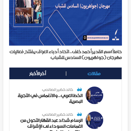
حاملاً اسم القدير أحمد خلف.. اتحاد أدباء العراق يفتتح فعاليات
مهرجان (جواهريون) السادس للشباب
مقالات
أخر الأخبار
خالد خضير الصالحي
الخط العربي.. والانغماس في التجربة
البصرية
خالد خضير الصالحي
الرسام شدّاد عبد القهّار التحول من
الغمامات السوداء لى الإشراق