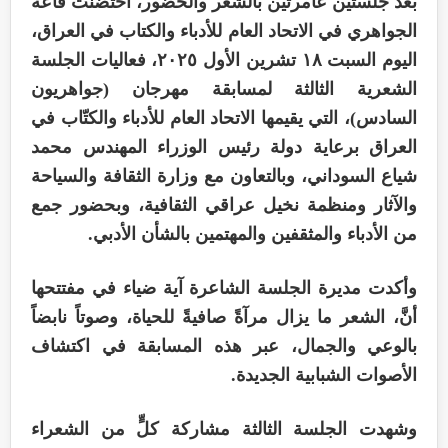
بعد جلستين عامرتين بالشعر والحضور، احتضنت قاعة
الجواهري في الاتحاد العام للأدباء والكتاب في العراق،
اليوم السبت ١٨ تشرين الأول ٢٠٢٥، فعاليات الجلسة
الشعرية الثالثة لمسابقة مهرجان (جواهريون
السادس)، التي يقيمها الاتحاد العام للأدباء والكتّاب في
العراق برعاية دولة رئيس الوزراء المهندس محمد
شياع السوداني، وبالتعاون مع وزارة الثقافة والسياحة
والآثار ومنظمة نخيل عراقي الثقافية، وبحضور جمع
من الأدباء والمثقفين والمهتمين بالشأن الأدبي.
وأكدت مديرة الجلسة الشاعرة آية ضياء في مفتتحها
أنَّ، الشعر ما يزال مرآةً صافيةً للحياة، وصوتاً نابضاً
بالوعي والجمال، عبر هذه المسابقة في اكتشاف
الأصوات الشبابية الجديدة.
وشهدت الجلسة الثالثة مشاركة كلٍّ من الشعراء