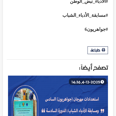
#الأدباء_نبض_الوطن
#مسابقة_الأدباء_الشباب
#جواهريون6
طباعة
تصفح أيضاً :
4-12-2025, 14:36