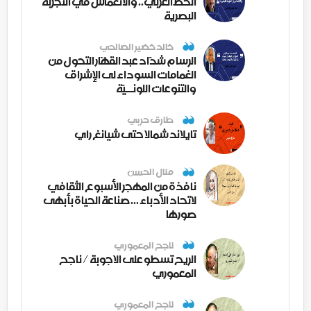
الخط العربي.. والانغماس في التجربة
البصرية
خالد خضير الصالحي
الرسام شدّاد عبد القهّار التحول من
الغمامات السوداء لى الإشراق
والتنوعات اللونــيّة
طارق حربي
تايلاند شمالا حتى شيانغ راي
منال الحسن
نافذة من المهجر الأسبوع الثقافي
لاتحاد الأدباء ... صناعة الحياة بأبهى
صورها
ناجح المعموري
الريح تسطو على الاجوبة / ناجح
المعموري
ناجح المعموري