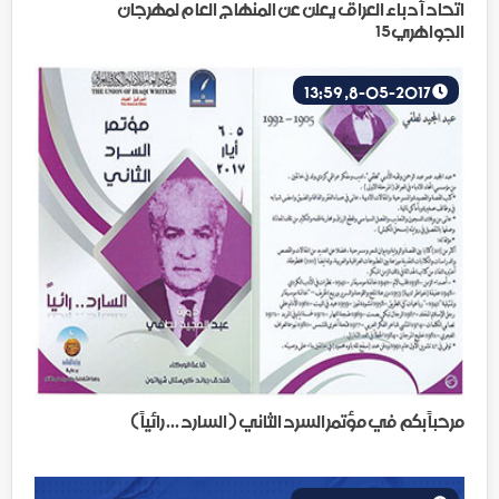
اتحاد أدباء العراق يعلن عن المنهاج العام لمهرجان
الجواهري15
8-05-2017, 13:59
مرحباً بكم في مؤتمر السرد الثاني ( السارد ... رائياً )