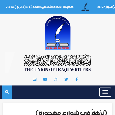
صحيفة الاتحاد الثقافي العدد(104)-تموز-2026
Toggle
navigation
(نزهةٌ في شوارع مهجورة)