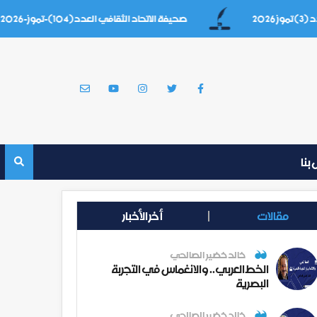
صحيفة الاتحاد الثقافي العدد(104)-تموز-2026
بنا
مقالات
أخر الأخبار
خالد خضير الصالحي
الخط العربي.. والانغماس في التجربة
البصرية
خالد خضير الصالحي