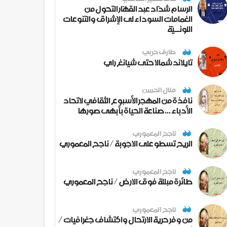
الرسام شدّاد عبد القهّار التحول من
الغمامات السوداء لى الإشراق والتنوعات
اللونــيّة
طارق حربي
تايلاند شمالا حتى شيانغ راي
منال الحسن
نافذة من المهجر الأسبوع الثقافي لاتحاد
الأدباء ... صناعة الحياة بأبهى صورها
ناجح المعموري
الريح تسطو على الاجوبة / ناجح المعموري
ناجح المعموري
طائرة مبللة فوق الارض / ناجح المعموري
ناجح المعموري
من وفر حرية الارتحال واكتشاف جغرافيات /