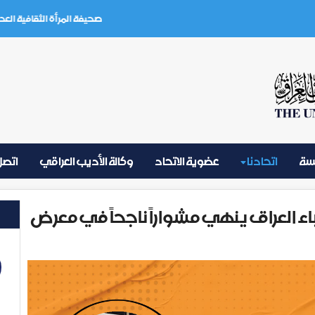
صحيفة المرأة الثقافية العدد (3) تموز 2026
يسة
اتحادنا
عضوية الاتحاد
وكالة الأديب العراقي
اتصل 
باء العراق ينهي مشواراً ناجحاً في معرض