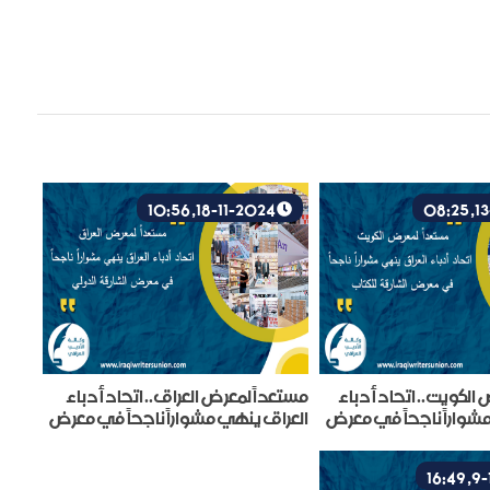
18-11-2024, 10:56
الكويت.. اتحاد أدباء
مستعداً لمعرض العراق.. اتحاد أدباء
شواراً ناجحاً في معرض
العراق ينهي مشواراً ناجحاً في معرض
الشارقة الدولي للكتاب..