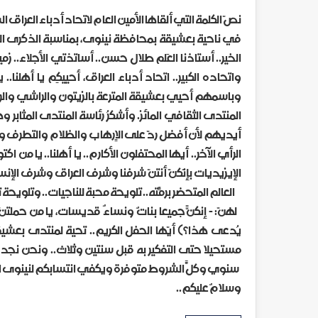
في ناحية بعشيقة بمحافظة نينوى، بمناسبة الذكرى ا
الخير.. أستاذنا العَلم طلال حسن.. أساتذتي الأجلاء.. زمي
واتحاده الكبير.. اتحاد أدباء العراق، أحييكِم يا أهلنا..
وباسمهم أحيي بعشيقة المترعة بالزيتون والراشي والر
المنتدى الثقافي المائز. وأشكرُ رئاسة المنتدى المثابر و
أيديهم لأن أفضل ردّ على الاٍرهاب والظلام والتطرف والت
الرأي الآخر.. أيها المحتفلون الأكارم.. يا أهلنا.. يا من اكتو
الإيزيديات بإنّكنّ أنتنّ شرفنا وشرف العراق وشرف ال
العالم المتحضر برمّته.. تلويحة محبة للناجيات.. وتلوي
لهنّ: - إنكنّ جميعاً بناتٌ ونساءٌ قديسات، يا من حملتنّ
يُدعى هذا؟) أيّها الحفل الكريم.. تحية لمنتدى بعش
مستحيلا حتى التفكير به قبل سنتين وثلاث.. ونحن نج
سنوي وكلّ الشروط متوفرة ويكفي انتسابكم لنينوى الحض
وسلامٌ عليكم..