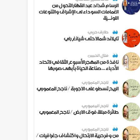
الرسام شدّاد عبد القهّار التحول من
الغمامات السوداء لى الإشراق والتنوعات
اللونــيّة
طارق حربي
تايلاند شمالا حتى شيانغ راي
منال الحسن
نافذة من المهجر الأسبوع الثقافي لاتحاد
الأدباء ... صناعة الحياة بأبهى صورها
ناجح المعموري
الريح تسطو على الاجوبة / ناجح المعموري
ناجح المعموري
طائرة مبللة فوق الارض / ناجح المعموري
ناجح المعموري
من وفر حرية الارتحال واكتشاف جغرافيات /