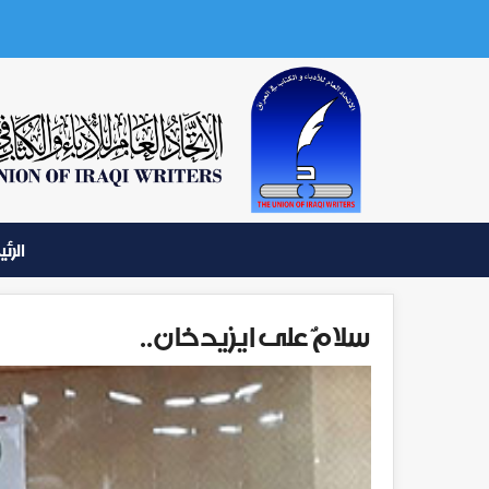
الرئ
سلامٌ على ايزيدخان..