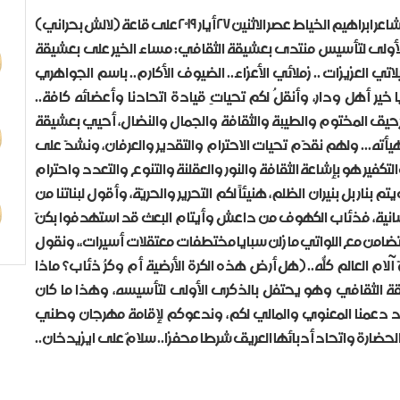
نصّ الكلمة التي ألقاها الأمين العام لاتحاد أدباء العراق الشاعر ابراهيم الخياط عصر الاثنين ٢٧ أيار ٢٠١٩ على قاعة (لالش بحراني)
لأولى لتأسيس منتدى بعشيقة الثقافي: مساء الخير على بعشيقة
لاتي العزيزات .. زملائي الأعزاء.. الضيوف الأكارم.. باسم الجواهري
 يا خير أهل ودار، وأنقلُ لكم تحياتِ قيادة اتحادنا وأعضائه كافة..
حيق المختوم والطيبة والثقافة والجمال والنضال، أحيي بعشيقة
هيأته... ولهم نقدّم تحيات الاحترام والتقدير والعرفان، ونشدّ على
كفير هو بإشاعة الثقافة والنور والعقلنة والتنوع والتعدد واحترام
يتم بنار بل بنيران الظلم، هنيئاً لكم التحرير والحريّة، وأقول لبناتنا من
إنسانية، فذئاب الكهوف من داعش وأيتام البعث قد استهدفوا بكنّ
حة تضامن مع اللواتي ما زلن سبايا مختطفاتٍ معتقلات أسيرات،، ونقول
 آلام العالم كلّه.. (هل أرضٌ هذه الكرة الأرضية أم وكرُ ذئاب؟ ماذا
يقة الثقافي وهو يحتفل بالذكرى الأولى لتأسيسه، وهذا ما كان
دد دعمنا المعنوي والمالي لكم، وندعوكم لإقامة مهرجان وطني
ارة واتحاد أدبائها العريق شرطاً محفزا.. سلامٌ على ايزيدخان..