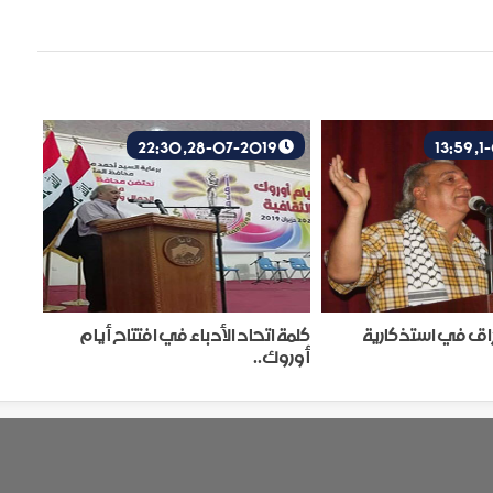
28-07-2019, 22:30
عراق في استذكارية
كلمة اتحاد الأدباء في افتتاح أيام
أوروك..