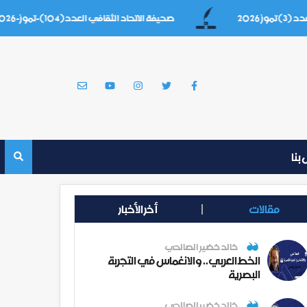
صحيفة الاتحاد الثقافي العدد(104)-تموز-2026
بنا
مقالات
أخر الأخبار
خالد خضير الصالحي
الخط العربي.. والانغماس في التجربة
البصرية
خالد خضير الصالحي