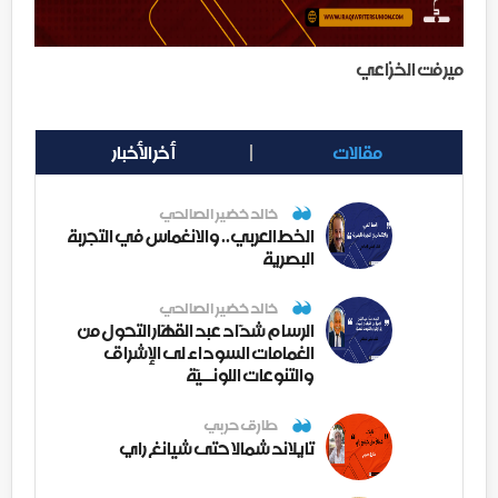
ميرفت الخزاعي
مقالات
أخر الأخبار
خالد خضير الصالحي
الخط العربي.. والانغماس في التجربة
البصرية
خالد خضير الصالحي
الرسام شدّاد عبد القهّار التحول من
الغمامات السوداء لى الإشراق
والتنوعات اللونــيّة
طارق حربي
تايلاند شمالا حتى شيانغ راي