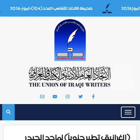
صحيفة الاتحاد الثقافي العدد(104)-تموز-2026
Toggle
navigation
(الغرانيق تطير جنوباً) لماجد الحيدر