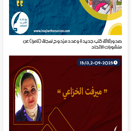
صدور ثلاثة كتب جديدة وعدد مزدوج لمجلة (تامرا) عن
منشورات الاتحاد
2-09-2025, 15:13