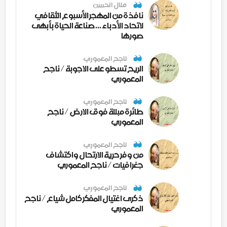
منال الحسن
نافذة من المهجر الأسبوع الثقافي
لاتحاد الأدباء ... صناعة الحياة بأبهى
صورها
ناجح المعموري
الريح تسطو على الاجوبة / ناجح
المعموري
ناجح المعموري
طائرة مبللة فوق الارض / ناجح
المعموري
ناجح المعموري
من وفر حرية الارتحال واكتشاف
جغرافيات / ناجح المعموري
ناجح المعموري
ذكرى اغتيال المفكر كامل شياع / ناجح
المعموري