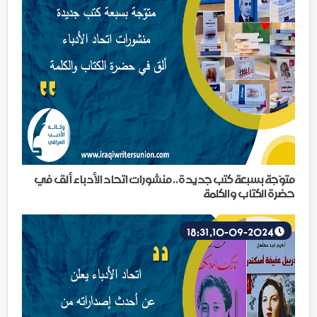
متوّجة بسبعة كتب جديدة.. منشورات اتحاد الأدباء ألق في
حضرة الكتاب والكلمة
10-09-2024, 18:31