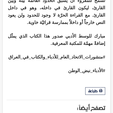
تسمح للمقروء أن يسبق الحدود القائمة بينه وبين
القارئ، ليكون القارئ في داخله، وهو في داخل
القارئ. مع القراءة الحرّة لا وجود للحدود ولن يعود
النص خارجاً أو داخلاً بممارسة قرائيّة خاوية.
مبارك للوسط الأدبي صدور هذا الكتاب الذي يمثّل
إضافةً مهمّة للمكتبة المعرفية.
#منشورات_الاتحاد_العام_للأدباء_والكتاب_في_العراق
#الأدباء_نبض_الوطن
طباعة
تصفح أيضاً :