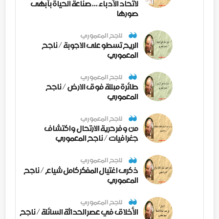
لاتحاد الأدباء ... صناعة الحياة بأبهى
صورها
ناجح المعموري
الريح تسطو على الاجوبة / ناجح
المعموري
ناجح المعموري
طائرة مبللة فوق الارض / ناجح
المعموري
ناجح المعموري
من وفر حرية الارتحال واكتشاف
جغرافيات / ناجح المعموري
ناجح المعموري
ذكرى اغتيال المفكر كامل شياع / ناجح
المعموري
ناجح المعموري
الأخلاق في عصر الحداثة السائلة / ناجح