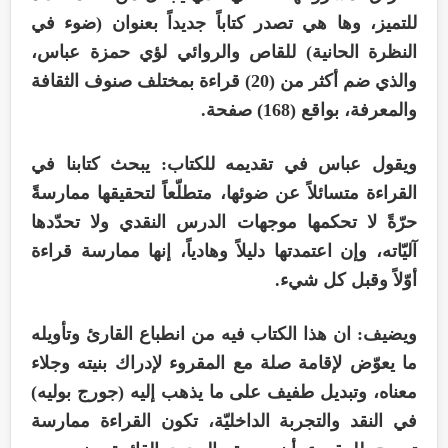
للتميز، وها هي تصدر كتاباً جديداً بعنوان (ضوء في
النظرة الحانية) للقاص والروائي لؤي حمزة عباس،
والذي ضم أكثر من (20) قراءة بمختلف صنوف الثقافة
والمعرفة، بواقع (168) صفحة.
ويقول عباس في تقديمه للكتاب: يبحث كتابنا في
القراءة متسائلاً عن ضوئها، متطلّعاً لتحقيقها ممارسةً
حرّةً لا تحكمها موجهات الدرس النقدي ولا تحدّدها
آليّاته، وإن اعتمدتها دليلاً وهادياً، إنها ممارسة قراءة
أوّلاً وقبل كل شيء.
ويضيف: ان هذا الكتاب فيه من انطباع القارئ وتأويله
ما يعوّض لإقامة صلة مع المقروء لإدراك بنيته وجلاء
معناه، وتبديل طفيف على ما يذهب إليه (جورج بوليه)
في النقد والتجربة الداخليّة، تكون القراءة ممارسة