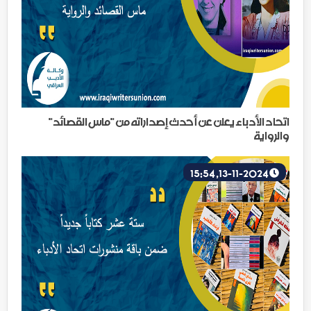
اتحاد الأدباء يعلن عن أحدث إصداراته من "ماس القصائد"
والرواية
13-11-2024, 15:54