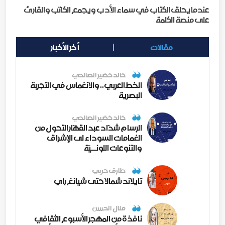
عندما يحلق الكتاب في سماء الأدب ويجمع الكاتب والقارئ
على منصة الكلمة
مقالات
أخر الأخبار
خالد خضير الصالحي
الخط العربي.. والانغماس في التجربة
البصرية
خالد خضير الصالحي
الرسام شدّاد عبد القهّار التحول من
الغمامات السوداء لى الإشراق
والتنوعات اللونــيّة
طارق حربي
تايلاند شمالا حتى شيانغ راي
منال الحسن
نافذة من المهجر الأسبوع الثقافي