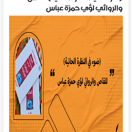
والروائي لؤي حمزة عباس