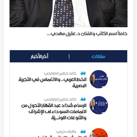
حاملاً اسم الكاتب والفنان د.عقيل مهدي...
مقالات
أخر الأخبار
خالد خضير الصالحي
الخط العربي.. والانغماس في التجربة
البصرية
خالد خضير الصالحي
الرسام شدّاد عبد القهّار التحول من
الغمامات السوداء لى الإشراق
والتنوعات اللونــيّة
طارق حربي