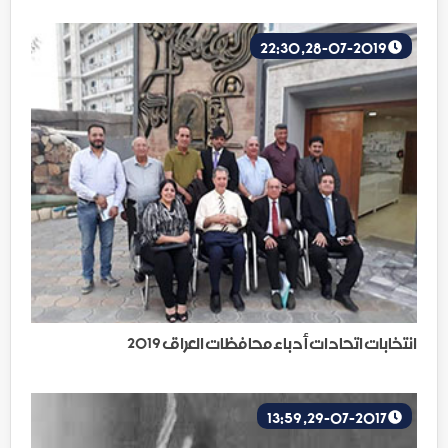
28-07-2019, 22:30
انتخابات اتحادات أدباء محافظات العراق 2019
29-07-2017, 13:59