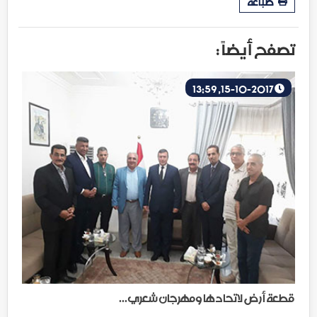
طباعة
تصفح أيضاً :
15-10-2017, 13:59
قطعة أرض لاتحادها ومهرجان شعري...