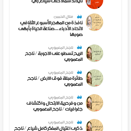
تايلاند شمالا حتى شيانغ راي
منال الحسن
نافذة من المهجر الأسبوع الثقافي
لاتحاد الأدباء ... صناعة الحياة بأبهى
صورها
ناجح المعموري
الريح تسطو على الاجوبة / ناجح
المعموري
ناجح المعموري
طائرة مبللة فوق الارض / ناجح
المعموري
ناجح المعموري
من وفر حرية الارتحال واكتشاف
جغرافيات / ناجح المعموري
ناجح المعموري
ذكرى اغتيال المفكر كامل شياع / ناجح