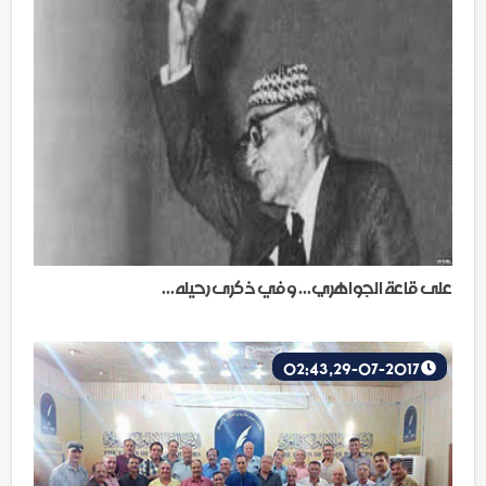
على قاعة الجواهري... وفي ذكرى رحيله...
29-07-2017, 02:43