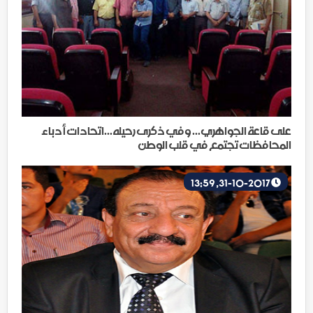
على قاعة الجواهري... وفي ذكرى رحيله...اتحادات أدباء
المحافظات تجتمع في قلب الوطن
31-10-2017, 13:59