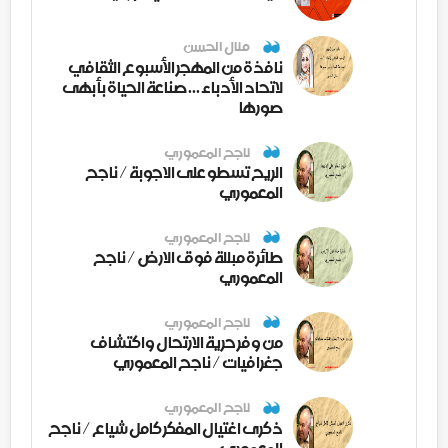
منال الحسن
نافذة من المهجر الأسبوع الثقافي
لاتحاد الأدباء ... صناعة الحياة بأبهى
صورها
ناجح المعموري
الريح تسطو على الاجوبة / ناجح
المعموري
ناجح المعموري
طائرة مبللة فوق الارض / ناجح
المعموري
ناجح المعموري
من وفر حرية الارتحال واكتشاف
جغرافيات / ناجح المعموري
ناجح المعموري
ذكرى اغتيال المفكر كامل شياع / ناجح
المعموري