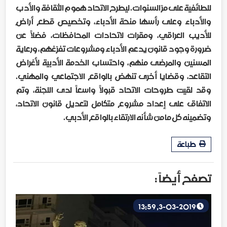
للطائفية على مرّ السنوات. ليطرح الاتحاد هموم الثقافة والأدب
والأدباء وعلى رأسها منحة الأدباء، وتخصيص قطع أراضٍ
للأديب العراقي، ومقرات لاتحادات المحافظات، فضلاً عن
ضرورة وجود قانون يدعم الأدباء ومشروعات تفرّغهم، ورعاية
المسنين والمرضى منهم، واحتساب الخدمة الأدبية لأغراض
التقاعد، وقضايا أخرى تنهض بالواقع الاجتماعي والمهني.
وقد لقيت طروحات الاتحاد قبولاً واسعاً لدى اللجنة، وتم
الاتفاق على إعداد مشروع متكامل لتعديل قانون الاتحاد،
وتضمينه كل ما من شأنه الارتقاء بالواقع الأدبي.
طباعة
تصفح أيضاً :
3-03-2019, 13:59