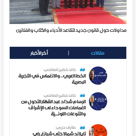
مداولات حول قانون جديد لتقاعد الأدباء والكتّاب والفنانين
مقالات
أخر الأخبار
خالد خضير الصالحي
الخط العربي.. والانغماس في التجربة
البصرية
خالد خضير الصالحي
الرسام شدّاد عبد القهّار التحول من
الغمامات السوداء لى الإشراق
والتنوعات اللونــيّة
طارق حربي
تايلاند شمالا حتى شيانغ راي