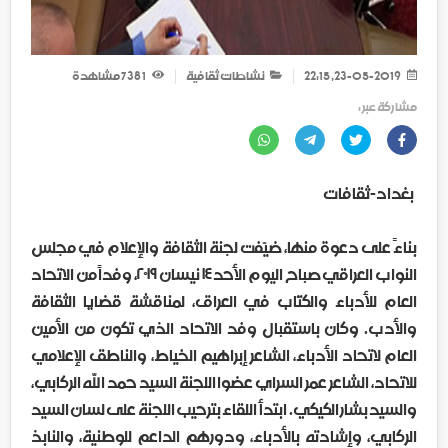
23-05-2019, 22:15
نشاطات ثقافية
1 738
مشاهدة
مشاركة عبر :
بغداد-ثقافات
بناءً على دعوة منها، ضيّفت لجنة الثقافة والإعلام في مجلس
النواب العراقي صباح اليوم الأحد ١٤ نيسان ٢٠١٩، وفداً من الاتحاد
العام للأدباء والكتّاب في العراق، لمناقشة قضايا الثقافة
والأدب. وكان باستقبال وفد الاتحاد الذي تكون من الأمين
العام لاتحاد الأدباء، الشاعر إبراهيم الخياط، والناطق الإعلامي
للاتحاد، الشاعر عمر السراي عضوا اللجنة السيد حمد الله الركابي،
والسيد بشار الكيكي. ابتدأ اللقاء بترحيب اللجنة على لسان السيد
الركابي، وإشادته بالأدباء، ودورهم الداعم للوطنية، والنابذ