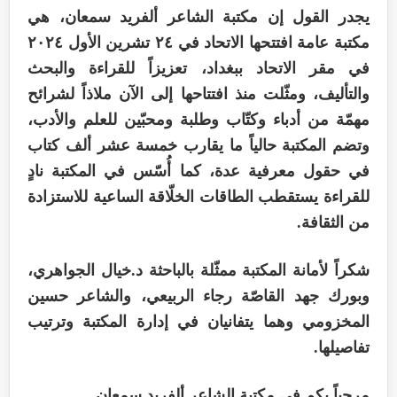
يجدر القول إن مكتبة الشاعر ألفريد سمعان، هي
مكتبة عامة افتتحها الاتحاد في ٢٤ تشرين الأول ٢٠٢٤
في مقر الاتحاد ببغداد، تعزيزاً للقراءة والبحث
والتأليف، ومثّلت منذ افتتاحها إلى الآن ملاذاً لشرائح
مهمّة من أدباء وكتّاب وطلبة ومحبّين للعلم والأدب،
وتضم المكتبة حالياً ما يقارب خمسة عشر ألف كتاب
في حقول معرفية عدة، كما أُسّس في المكتبة نادٍ
للقراءة يستقطب الطاقات الخلّاقة الساعية للاستزادة
من الثقافة.
شكراً لأمانة المكتبة ممثّلة بالباحثة د.خيال الجواهري،
وبورك جهد القاصّة رجاء الربيعي، والشاعر حسين
المخزومي وهما يتفانيان في إدارة المكتبة وترتيب
تفاصيلها.
مرحباً بكم في مكتبة الشاعر ألفريد سمعان