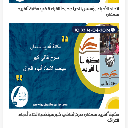
اتحاد الأدباء يؤسس نادياً جديداً للقراءة في مكتبة ألفريد
سمعان
14-04-2024, 10:32
مكتبة ألفريد سمعان صرح ثقافي كبير سينضم لاتحاد أدباء
العراق