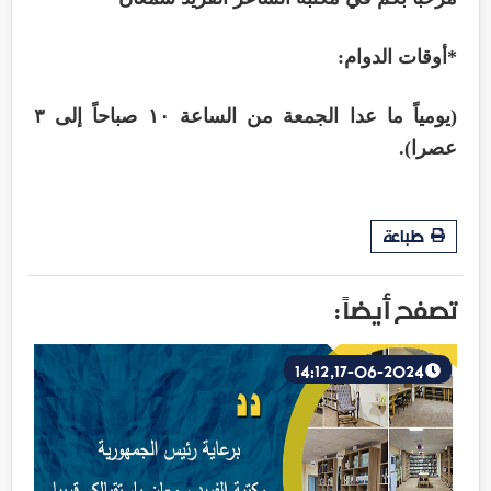
*أوقات الدوام:
(يومياً ما عدا الجمعة من الساعة ١٠ صباحاً إلى ٣
عصرا).
طباعة
تصفح أيضاً :
17-06-2024, 14:12