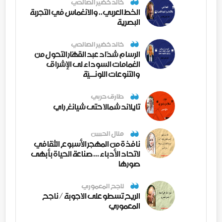
خالد خضير الصالحي
الخط العربي.. والانغماس في التجربة
البصرية
خالد خضير الصالحي
الرسام شدّاد عبد القهّار التحول من
الغمامات السوداء لى الإشراق
والتنوعات اللونــيّة
طارق حربي
تايلاند شمالا حتى شيانغ راي
منال الحسن
نافذة من المهجر الأسبوع الثقافي
لاتحاد الأدباء ... صناعة الحياة بأبهى
صورها
ناجح المعموري
الريح تسطو على الاجوبة / ناجح
المعموري