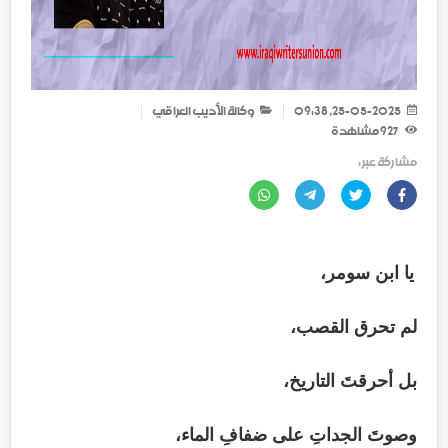
25-05-2025, 09:38
وكالة الأديب العراقي
927
مشاهدة
مشاركة عبر :
يا ابن سومر،
لم تحرق القصب،
بل أحرقتَ التاريخ،
وصوتَ الجداتِ على ضفافِ الماء،