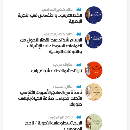
خالد خضير الصالحي
الخط العربي.. والانغماس في التجربة
البصرية
خالد خضير الصالحي
الرسام شدّاد عبد القهّار التحول من
الغمامات السوداء لى الإشراق
والتنوعات اللونــيّة
طارق حربي
تايلاند شمالا حتى شيانغ راي
منال الحسن
نافذة من المهجر الأسبوع الثقافي
لاتحاد الأدباء ... صناعة الحياة بأبهى
صورها
ناجح المعموري
الريح تسطو على الاجوبة / ناجح
المعموري