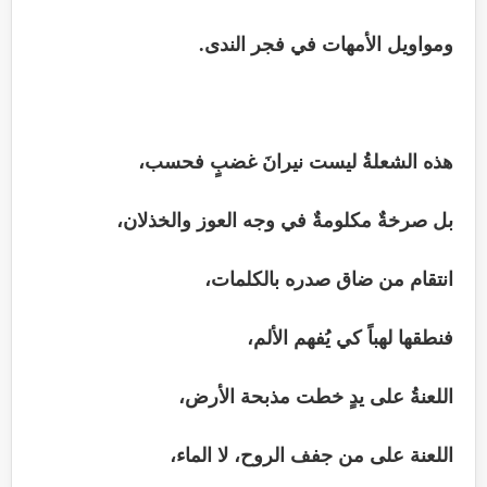
ومواويل الأمهات في فجر الندى.
هذه الشعلةُ ليست نيرانَ غضبٍ فحسب،
بل صرخةٌ مكلومةٌ في وجه العوز والخذلان،
انتقام من ضاق صدره بالكلمات،
فنطقها لهباً كي يُفهم الألم،
اللعنةُ على يدٍ خطت مذبحة الأرض،
اللعنة على من جفف الروح، لا الماء،