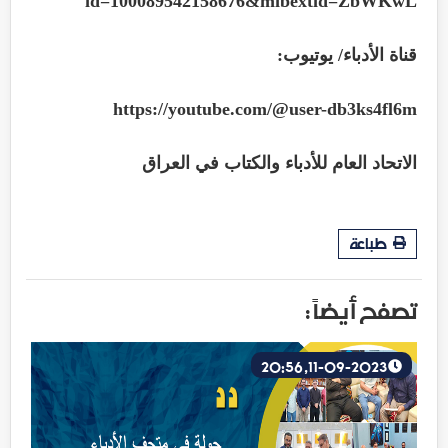
id=100089542158676&mibextid=ZbWKwL
قناة الأدباء/ يوتيوب:
https://youtube.com/@user-db3ks4fl6m
الاتحاد العام للأدباء والكتاب في العراق
طباعة
تصفح أيضاً :
11-09-2023, 20:56