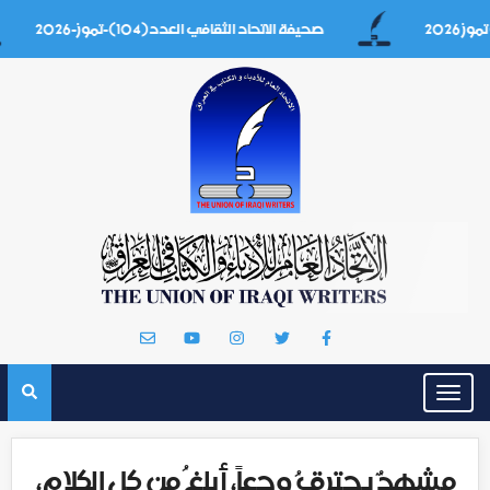
صحيفة الاتحاد الثقافي العدد(104)-تموز-2026
Toggle
navigation
مشهدٌ يحترقُ وجعاً، أبلغُ من كل الكلام،