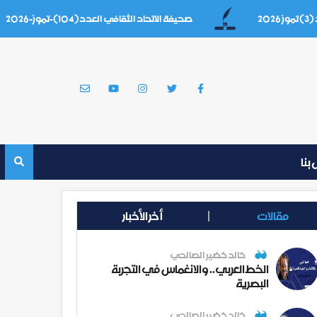
صحيفة الاتحاد الثقافي العدد(104)-تموز-2026
بنا
مقالات
أخر الأخبار
خالد خضير الصالحي
الخط العربي.. والانغماس في التجربة
البصرية
خالد خضير الصالحي