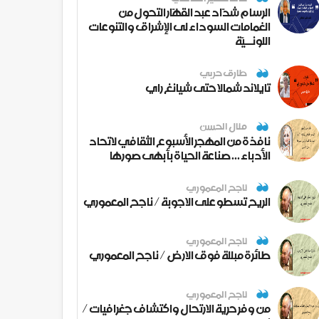
الرسام شدّاد عبد القهّار التحول من
الغمامات السوداء لى الإشراق والتنوعات
اللونــيّة
طارق حربي
تايلاند شمالا حتى شيانغ راي
منال الحسن
نافذة من المهجر الأسبوع الثقافي لاتحاد
الأدباء ... صناعة الحياة بأبهى صورها
ناجح المعموري
الريح تسطو على الاجوبة / ناجح المعموري
ناجح المعموري
طائرة مبللة فوق الارض / ناجح المعموري
ناجح المعموري
من وفر حرية الارتحال واكتشاف جغرافيات /