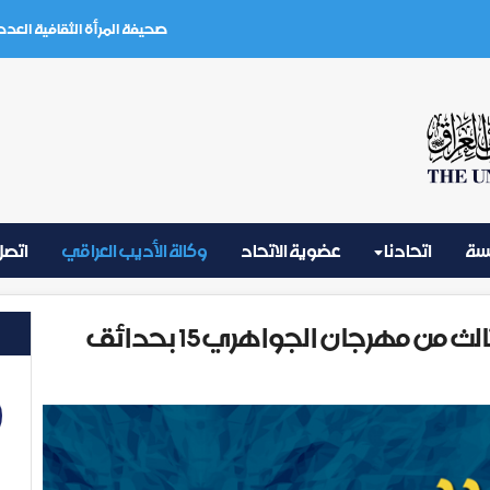
صحيفة المرأة الثقافية العدد (3) تموز 2026
يسة
اتحادنا
عضوية الاتحاد
وكالة الأديب العراقي
اتصل 
جلستان شعريتان شهدها اليوم الثالث من مهرجان الجواهري15 بحدائق