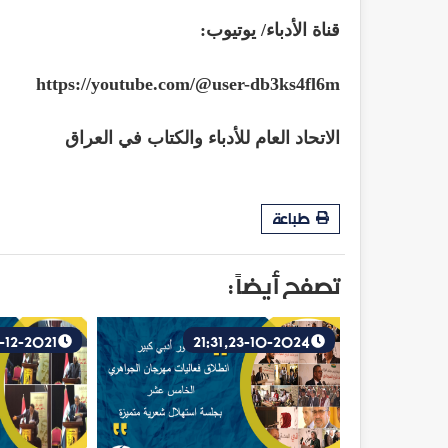
قناة الأدباء/ يوتيوب:
https://youtube.com/@user-db3ks4fl6m
الاتحاد العام للأدباء والكتاب في العراق
طباعة
تصفح أيضاً :
17-12-2021, 12:34
23-10-2024, 21:31