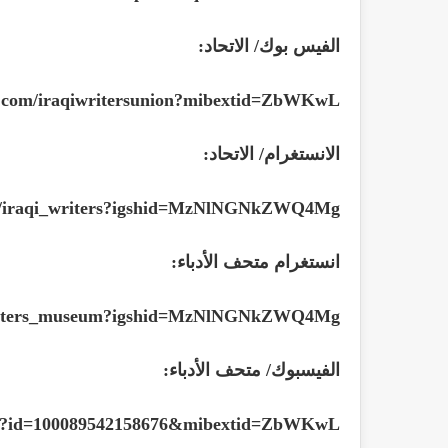
الفيس بوك/ الاتحاد:
k.com/iraqiwritersunion?mibextid=ZbWKwL
الانستغرام/ الاتحاد:
om/iraqi_writers?igshid=MzNlNGNkZWQ4Mg
انستغرام متحف الأدباء:
/writers_museum?igshid=MzNlNGNkZWQ4Mg
الفيسبوك/ متحف الأدباء:
php?id=100089542158676&mibextid=ZbWKwL