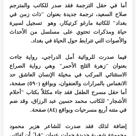
أما في حقل الترجمة فقد صدر للكاتب والمترجم
صلاح السعيد، ترجمة جديدة بعنوان "ذات زمن في
بغداد" للكاتبة مارغو كرتيكار، وهو تسجيل لسيرة
حياة ومذكرات تحتوي على مسلسل من الأحداث
والأصوات التي تترابط حول الحياة في بغداد.
فيما صدرت للروائية أمل الدراجي، رواية جاءت
بعنوان "زهرة الثلج الأحمر" وهي رواية الصراع
الاستثنائي المركب في مخيلة الإنسان العاشق حد
الانغماس بالمرارات والعنفوان، وبواقع (٥٩٠) صفحة،
أما حقل مسرح الطفل فقد جاء مكللاً بكتاب "أحلام
الأشجار" للكاتب محمد حسين عبد الرزاق، وقد ضم
في متنه أربع مسرحيات وبواقع (٨٤) صفحة.
إضافة لذلك فقد صدرت للشاعر هزبر محمود
مجموعة شعرية جديدة حملت عنوان "قبلَ أن تُفلتَني