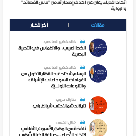
اتحاد الأدباء يعلن عن أحدث إصداراته من "ماس القصائد"
والرواية
مقالات
أخر الأخبار
خالد خضير الصالحي
الخط العربي.. والانغماس في التجربة
البصرية
خالد خضير الصالحي
الرسام شدّاد عبد القهّار التحول من
الغمامات السوداء لى الإشراق
والتنوعات اللونــيّة
طارق حربي
تايلاند شمالا حتى شيانغ راي
منال الحسن
نافذة من المهجر الأسبوع الثقافي
لاتحاد الأدباء ... صناعة الحياة بأبهى