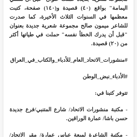
اليمامة" بواقع (٤٠) قصيدة و(١٤٠) صفحة، كتبت
معظمها في السنوات الثلاث الأخيرة، كما صدرت
للشاعر ميمون صالح مجموعة شعرية جديدة بعنوان
"قبل أن يدرك الخطأ نفسه" حملت في طياتها أكثر
من (٢٠) قصيدة.
#منشورات_الاتحاد_العام_للأدباء_والكتاب_في_العراق
#الأدباء_نبض_الوطن
تتوفر كتبنا في:
- مكتبة منشورات الاتحاد/ شارع المتنبي/فرع جديدة
حسن باشا/ عمارة الوراقين.
- مكتبة الشاعرة لميعة عباس عمارة/ مقر الاتحاد/