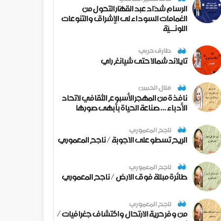
الرسام شدّاد عبد القهّار التحول من
الغمامات السوداء لى الإشراق والتنوعات
اللونــيّة
طارق حربي
تايلاند شمالا حتى شيانغ راي
منال الحسن
نافذة من المهجر الأسبوع الثقافي لاتحاد
الأدباء ... صناعة الحياة بأبهى صورها
ناجح المعموري
الريح تسطو على الاجوبة / ناجح المعموري
ناجح المعموري
طائرة مبللة فوق الارض / ناجح المعموري
ناجح المعموري
من وفر حرية الارتحال واكتشاف جغرافيات /