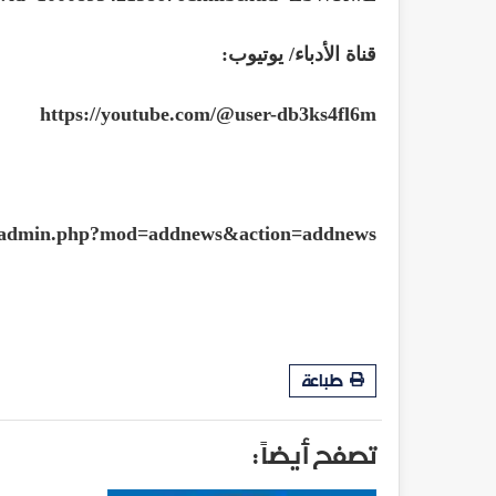
قناة الأدباء/ يوتيوب:
https://youtube.com/@user-db3ks4fl6m
/cpadmin.php?mod=addnews&action=addnews
طباعة
تصفح أيضاً :