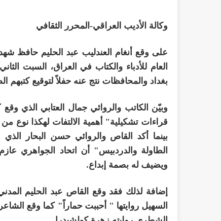
وكالة الأديب العراقي-المحرر الثقافي
على وقع أنغام العندليب عبد الحليم حافظ شهد م
العام للأدباء والكتاب في العراق، السبت الثاني
بغداد والمحافظات نتج عنه حفلاً لتوقيع كتبهم ال
وبيّن الكاتب والروائي جمال العتابي الذي وقع ك
قراءات تشكيلية" أهمية الالتفات لهكذا نوع من 
بينما أكد القاص والروائي حسن البحار الذي
الطاولة والدردبيس" أن اتحاد الجواهري عاز
ويضيف له بصمة إبداع.
إضافة لذلك فقد وقع القاص عبد الحليم المدن
السهيل روايتها " أحببت حماراً" كما وقع الشاع
الشطري روايته زهرة كولشيدرا..