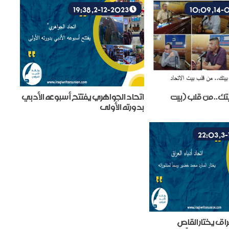
2-12-2023, 19:38
ك.. من قلب (بيت
اتحاد الجواهري يفتتح أسبوعه الأدبي
بدورته الأولى
عراق يختار القاص