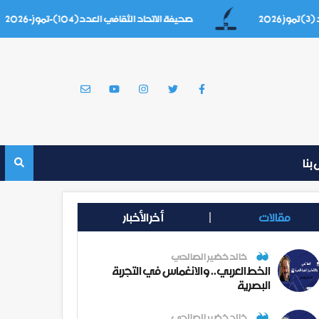
صحيفة الاتحاد الثقافي العدد(104)-تموز-2026
بنا
مقالات
أخر الأخبار
خالد خضير الصالحي
الخط العربي.. والانغماس في التجربة
البصرية
خالد خضير الصالحي