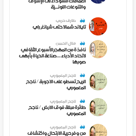
الغمامات السوداء لى الإشراق
والتنوعات اللونــيّة
طارق حربي
تايلاند شمالا حتى شيانغ راي
منال الحسن
نافذة من المهجر الأسبوع الثقافي
لاتحاد الأدباء ... صناعة الحياة بأبهى
صورها
ناجح المعموري
الريح تسطو على الاجوبة / ناجح
المعموري
ناجح المعموري
طائرة مبللة فوق الارض / ناجح
المعموري
ناجح المعموري
من وفر حرية الارتحال واكتشاف