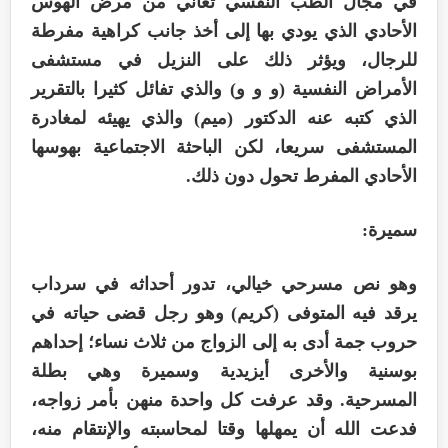
في مجال الطب النفسي تعاني من مرض الهوس
الأحادي الذي يودي بها إلى أخذ جانب كراهية مفرطة
للرجال، ويؤثر ذلك على النزيل في مستشفى
الأمراض النفسية (و و و) والذي تفائل كثيرا بالتقرير
الذي كتبه عنه الدكتور (ميم) والذي يهيئه لمغادرة
المستشفى سريعا، لكن الباحثة الاجتماعية بهوسها
الأحادي المفرط تحول دون ذلك.
سميرة:
وهو نص مسرحي خيالي، تدور أحداثه في سرداب
يرقد فيه المتوفى (كريم) وهو رجل قضى حياته في
حروب جمة أدى به إلى الزواج من ثلاث نساء؛ إحداهم
بوسنية والأخرى أيزيدية وسميرة وهي بطلة
المسرحية. وقد عرفت كل واحدة منهن بأمر زواجه،
فدعت الله أن يمهلها وقتا لمحاسبته والإنتقام منه،