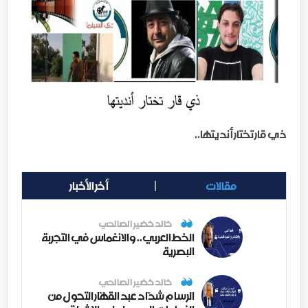
ذي قار تختار أنديتها..
مقالات
أخر الأخبار
خالد خضير الصالحي
الخط العربي.. والانغماس في التجربة
البصرية
خالد خضير الصالحي
الرسام شدّاد عبد القهّار التحول من