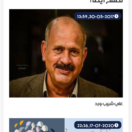
30-05-2017, 13:59
علي شبيب ورد
17-07-2020, 22:26